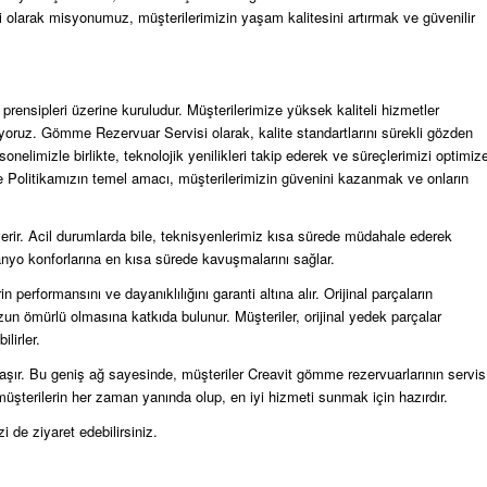
 olarak misyonumuz, müşterilerimizin yaşam kalitesini artırmak ve güvenilir
ensipleri üzerine kuruludur. Müşterilerimize yüksek kaliteli hizmetler
ıyoruz. Gömme Rezervuar Servisi olarak, kalite standartlarını sürekli gözden
sonelimizle birlikte, teknolojik yenilikleri takip ederek ve süreçlerimizi optimiz
te Politikamızın temel amacı, müşterilerimizin güvenini kazanmak ve onların
ıt verir. Acil durumlarda bile, teknisyenlerimiz kısa sürede müdahale ederek
 banyo konforlarına en kısa sürede kavuşmalarını sağlar.
n performansını ve dayanıklılığını garanti altına alır. Orijinal parçaların
un ömürlü olmasına katkıda bulunur. Müşteriler, orijinal yedek parçalar
lirler.
laşır. Bu geniş ağ sayesinde, müşteriler Creavit gömme rezervuarlarının servis
z, müşterilerin her zaman yanında olup, en iyi hizmeti sunmak için hazırdır.
zi de ziyaret edebilirsiniz.