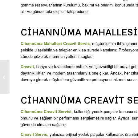
gömme rezervuarlarının kurulumu, bakımı ve onarımı konusunda tam 
alır ve güncel teknolojileri takip ederler.
CIHANNÜMA MAHALLESI 
Cihannüma Mahallesi Creavit Servis
, müşterilerinin ihtiyaçları
şekilde ulaşılabilir ve talepler en kısa sürede karşılanır. Profesyon
sürede çözerek memnuniyetlerini sağlar.
Creavit
, banyo ve tuvaletlerde estetik ve işlevselliği bir araya ge
dayanıklılıkları ve modern tasarımlarıyla öne çıkar. Ancak, her cih
Bebek Creavit Servis
devreye girerek müşterilere güvenilir ve profesyonel hizmet sunar.
CIHANNÜMA CREAVIT SE
Cihannüma Creavit Servisi
, kullandığı yedek parçalar konusunda 
ömürlü ve sağlam bir performans sergilemesini sağlar. Ayrıca, sun
güvende olmaları sağlanır.
Creavit Servis
, yalnızca orijinal yedek parçalar kullanarak ürünler