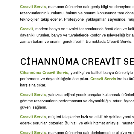
Creavit Servis
, markanın ürünlerine dair geniş bilgi ve deneyime
rezervuarlarının kurulumu, bakımı ve onarımı konusunda tam donanım
teknolojileri takip ederler. Profesyonel yaklaşımları sayesinde, müşt
Creavit
, modern banyo ve tuvalet tasarımlarında öncü olan ve kalit
dayanıklı ürünleri, banyo ve tuvaletlerde konfor ve işlevselliği bi
zaman bakım ve onarım gerektirebilir. Bu noktada Creavit Servis, 
CIHANNÜMA CREAVIT SE
Cihannüma Creavit Servis
, yenilikçi ve kaliteli banyo ürünleri
performans ve dayanıklılığıyla öne çıkar.
Creavit Servis
ise bu ürü
karşısına çıkar.
Creavit Servis
, yalnızca orijinal yedek parçalar kullanarak ürünler
gömme rezervuarların performansını ve dayanıklılığını artırır. Ayr
güveni sağlanır.
Creavit Servis
, müşteri taleplerine hızlı ve etkili bir şekilde yan
ederek sorunları çözerler. Bu hızlı ve etkili hizmet anlayışı, müş
Creavit Servis
, markanın ürünlerine dair derinlemesine bilgiye v