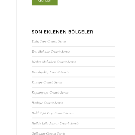
SON EKLENEN BÖLGELER
Yıldız Tepe Creavit Servis
Yeni Mahalle Creavit Servis
Merkez Mahallesi Creavit Servis
Mecidiyeköy Creavit Servis
Kuştepe Creavit Servis
Kaptanpaşa Creavit Servis
Harbiye Creavit Servis
Halil Rıfat Paşa Creavit Servis
Halide Edip Adıvar Creavit Servis
Gülbahar Creavit Servis