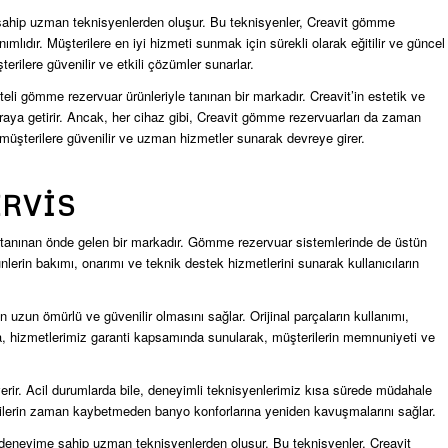
 sahip uzman teknisyenlerden oluşur. Bu teknisyenler, Creavit gömme
lıdır. Müşterilere en iyi hizmeti sunmak için sürekli olarak eğitilir ve güncel
erilere güvenilir ve etkili çözümler sunarlar.
eli gömme rezervuar ürünleriyle tanınan bir markadır. Creavit’in estetik ve
r araya getirir. Ancak, her cihaz gibi, Creavit gömme rezervuarları da zaman
müşterilere güvenilir ve uzman hizmetler sunarak devreye girer.
RVIS
yle tanınan önde gelen bir markadır. Gömme rezervuar sistemlerinde de üstün
nlerin bakımı, onarımı ve teknik destek hizmetlerini sunarak kullanıcıların
in uzun ömürlü ve güvenilir olmasını sağlar. Orijinal parçaların kullanımı,
ıca, hizmetlerimiz garanti kapsamında sunularak, müşterilerin memnuniyeti ve
ıt verir. Acil durumlarda bile, deneyimli teknisyenlerimiz kısa sürede müdahale
terilerin zaman kaybetmeden banyo konforlarına yeniden kavuşmalarını sağlar.
e deneyime sahip uzman teknisyenlerden oluşur. Bu teknisyenler, Creavit