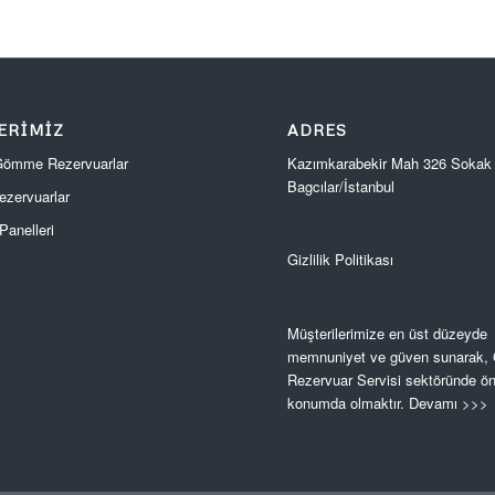
ERIMIZ
ADRES
Kazımkarabekir Mah 326 Sokak
 Gömme Rezervuarlar
Bagcılar/İstanbul
zervuarlar
anelleri
Gizlilik Politikası
Müşterilerimize en üst düzeyde
memnuniyet ve güven sunarak
Rezervuar Servisi sektöründe ön
konumda olmaktır.
Devamı >>>