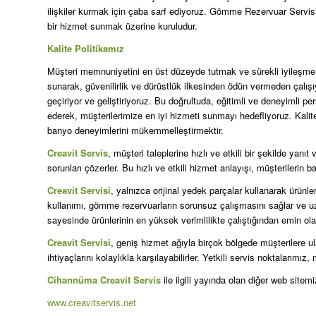
ilişkiler kurmak için çaba sarf ediyoruz. Gömme Rezervuar Servisi
bir hizmet sunmak üzerine kuruludur.
Kalite Politikamız
Müşteri memnuniyetini en üst düzeyde tutmak ve sürekli iyileşme pr
sunarak, güvenilirlik ve dürüstlük ilkesinden ödün vermeden çalış
geçiriyor ve geliştiriyoruz. Bu doğrultuda, eğitimli ve deneyimli per
ederek, müşterilerimize en iyi hizmeti sunmayı hedefliyoruz. Kali
banyo deneyimlerini mükemmelleştirmektir.
Creavit Servis
, müşteri taleplerine hızlı ve etkili bir şekilde yan
sorunları çözerler. Bu hızlı ve etkili hizmet anlayışı, müşterilerin
Creavit Servisi
, yalnızca orijinal yedek parçalar kullanarak ürünleri
kullanımı, gömme rezervuarların sorunsuz çalışmasını sağlar ve uz
sayesinde ürünlerinin en yüksek verimlilikte çalıştığından emin olabi
Creavit Servisi
, geniş hizmet ağıyla birçok bölgede müşterilere u
ihtiyaçlarını kolaylıkla karşılayabilirler. Yetkili servis noktalarımı
Cihannüma Creavit Servis
ile ilgili yayında olan diğer web sitemi
www.creavitservis.net