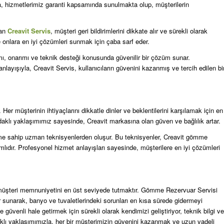
ıca, hizmetlerimiz garanti kapsamında sunulmakta olup, müşterilerin
lan
Creavit Servis
, müşteri geri bildirimlerini dikkate alır ve sürekli olarak
ve onlara en iyi çözümleri sunmak için çaba sarf eder.
ı, onarımı ve teknik desteği konusunda güvenilir bir çözüm sunar.
layışıyla, Creavit Servis, kullanıcıların güvenini kazanmış ve tercih edilen bi
er müşterinin ihtiyaçlarını dikkatle dinler ve beklentilerini karşılamak için en
aklı yaklaşımımız sayesinde, Creavit markasına olan güven ve bağlılık artar.
yime sahip uzman teknisyenlerden oluşur. Bu teknisyenler, Creavit gömme
lıdır. Profesyonel hizmet anlayışları sayesinde, müşterilere en iyi çözümleri
ve müşteri memnuniyetini en üst seviyede tutmaktır. Gömme Rezervuar Servisi
 sunarak, banyo ve tuvaletlerindeki sorunları en kısa sürede gidermeyi
üvenli hale getirmek için sürekli olarak kendimizi geliştiriyor, teknik bilgi ve
klı yaklaşımımızla, her bir müşterimizin güvenini kazanmak ve uzun vadeli