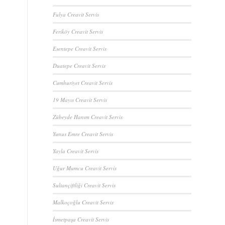
Fulya Creavit Servis
Feriköy Creavit Servis
Esentepe Creavit Servis
Duatepe Creavit Servis
Cumhuriyet Creavit Servis
19 Mayıs Creavit Servis
Zübeyde Hanım Creavit Servis
Yunus Emre Creavit Servis
Yayla Creavit Servis
Uğur Mumcu Creavit Servis
Sultançiftliği Creavit Servis
Malkoçoğlu Creavit Servis
İsmetpaşa Creavit Servis