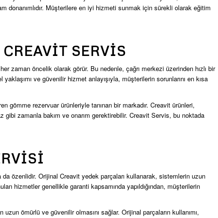
donanımlıdır. Müşterilere en iyi hizmeti sunmak için sürekli olarak eğitim
CREAVIT SERVIS
nı her zaman öncelik olarak görür. Bu nedenle, çağrı merkezi üzerinden hızlı bir
el yaklaşımı ve güvenilir hizmet anlayışıyla, müşterilerin sorunlarını en kısa
tiren gömme rezervuar ürünleriyle tanınan bir markadır. Creavit ürünleri,
az gibi zamanla bakım ve onarım gerektirebilir. Creavit Servis, bu noktada
RVISI
da özenlidir. Orijinal Creavit yedek parçaları kullanarak, sistemlerin uzun
ulan hizmetler genellikle garanti kapsamında yapıldığından, müşterilerin
in uzun ömürlü ve güvenilir olmasını sağlar. Orijinal parçaların kullanımı,