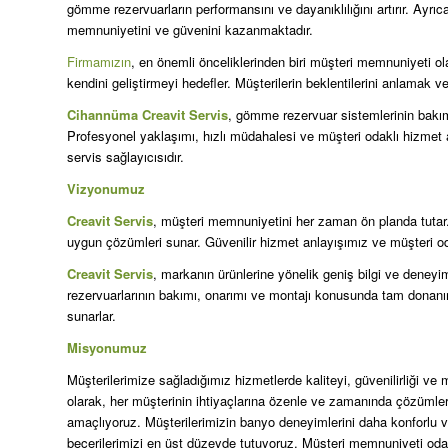
gömme rezervuarların performansını ve dayanıklılığını artırır. Ayr
memnuniyetini ve güvenini kazanmaktadır.
Firmamızın
, en önemli önceliklerinden biri müşteri memnuniyeti o
kendini geliştirmeyi hedefler. Müşterilerin beklentilerini anlamak 
Cihannüma Creavit Servis
, gömme rezervuar sistemlerinin bakım
Profesyonel yaklaşımı, hızlı müdahalesi ve müşteri odaklı hizmet an
servis sağlayıcısıdır.
Vizyonumuz
Creavit Servis
, müşteri memnuniyetini her zaman ön planda tutar. H
uygun çözümleri sunar. Güvenilir hizmet anlayışımız ve müşteri od
Creavit Servis
, markanın ürünlerine yönelik geniş bilgi ve dene
rezervuarlarının bakımı, onarımı ve montajı konusunda tam donanım
sunarlar.
Misyonumuz
Müşterilerimize sağladığımız hizmetlerde kaliteyi, güvenilirliği 
olarak, her müşterinin ihtiyaçlarına özenle ve zamanında çözümler
amaçlıyoruz. Müşterilerimizin banyo deneyimlerini daha konforlu ve g
becerilerimizi en üst düzeyde tutuyoruz. Müşteri memnuniyeti oda