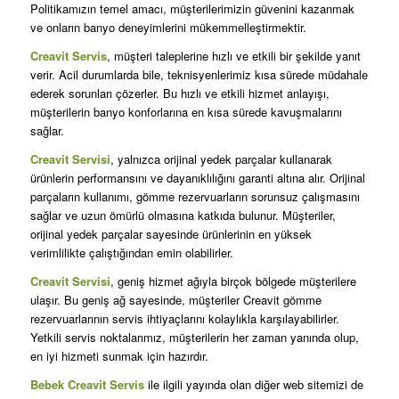
Politikamızın temel amacı, müşterilerimizin güvenini kazanmak
ve onların banyo deneyimlerini mükemmelleştirmektir.
Creavit Servis
, müşteri taleplerine hızlı ve etkili bir şekilde yanıt
verir. Acil durumlarda bile, teknisyenlerimiz kısa sürede müdahale
ederek sorunları çözerler. Bu hızlı ve etkili hizmet anlayışı,
müşterilerin banyo konforlarına en kısa sürede kavuşmalarını
sağlar.
Creavit Servisi
, yalnızca orijinal yedek parçalar kullanarak
ürünlerin performansını ve dayanıklılığını garanti altına alır. Orijinal
parçaların kullanımı, gömme rezervuarların sorunsuz çalışmasını
sağlar ve uzun ömürlü olmasına katkıda bulunur. Müşteriler,
orijinal yedek parçalar sayesinde ürünlerinin en yüksek
verimlilikte çalıştığından emin olabilirler.
Creavit Servisi
, geniş hizmet ağıyla birçok bölgede müşterilere
ulaşır. Bu geniş ağ sayesinde, müşteriler Creavit gömme
rezervuarlarının servis ihtiyaçlarını kolaylıkla karşılayabilirler.
Yetkili servis noktalarımız, müşterilerin her zaman yanında olup,
en iyi hizmeti sunmak için hazırdır.
Bebek Creavit Servis
ile ilgili yayında olan diğer web sitemizi de