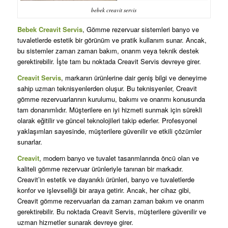
bebek creavit servis
Bebek Creavit Servis
, Gömme rezervuar sistemleri banyo ve
tuvaletlerde estetik bir görünüm ve pratik kullanım sunar. Ancak,
bu sistemler zaman zaman bakım, onarım veya teknik destek
gerektirebilir. İşte tam bu noktada Creavit Servis devreye girer.
Creavit Servis
, markanın ürünlerine dair geniş bilgi ve deneyime
sahip uzman teknisyenlerden oluşur. Bu teknisyenler, Creavit
gömme rezervuarlarının kurulumu, bakımı ve onarımı konusunda
tam donanımlıdır. Müşterilere en iyi hizmeti sunmak için sürekli
olarak eğitilir ve güncel teknolojileri takip ederler. Profesyonel
yaklaşımları sayesinde, müşterilere güvenilir ve etkili çözümler
sunarlar.
Creavit
, modern banyo ve tuvalet tasarımlarında öncü olan ve
kaliteli gömme rezervuar ürünleriyle tanınan bir markadır.
Creavit’in estetik ve dayanıklı ürünleri, banyo ve tuvaletlerde
konfor ve işlevselliği bir araya getirir. Ancak, her cihaz gibi,
Creavit gömme rezervuarları da zaman zaman bakım ve onarım
gerektirebilir. Bu noktada Creavit Servis, müşterilere güvenilir ve
uzman hizmetler sunarak devreye girer.