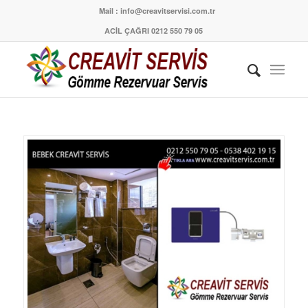
Mail : info@creavitservisi.com.tr
ACİL ÇAĞRI 0212 550 79 05