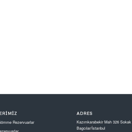
ERIMIZ
ADRES
Kazımkarabekir Mah 326 Sokak
 Gömme Rezervuarlar
Bagcılar/İstanbul
zervuarlar