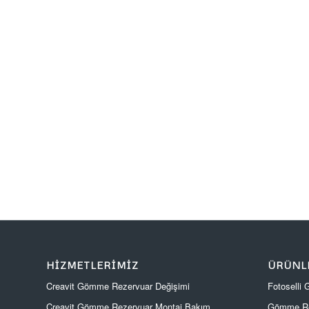
HIZMETLERIMIZ
ÜRÜNL
Creavit Gömme Rezervuar Değişimi
Fotoselli
Creavit Gömme Rezervuar Montaj Bakım
Gömme Re