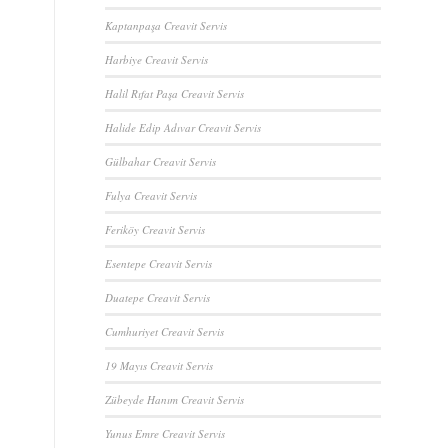
Kaptanpaşa Creavit Servis
Harbiye Creavit Servis
Halil Rıfat Paşa Creavit Servis
Halide Edip Adıvar Creavit Servis
Gülbahar Creavit Servis
Fulya Creavit Servis
Feriköy Creavit Servis
Esentepe Creavit Servis
Duatepe Creavit Servis
Cumhuriyet Creavit Servis
19 Mayıs Creavit Servis
Zübeyde Hanım Creavit Servis
Yunus Emre Creavit Servis