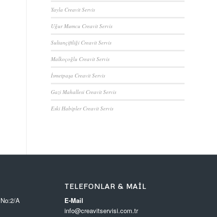
Yayla Creavit Servis
Uğur Mumcu Creavit Servis
Sultançiftliği Creavit Servis
Malkoçoğlu Creavit Servis
İsmetpaşa Creavit Servis
Gazi Mahallesi Creavit Servis
Eski Habipler Creavit Servis
TELEFONLAR & MAIL
 No:2/A
E-Mail
info@creavitservisi.com.tr