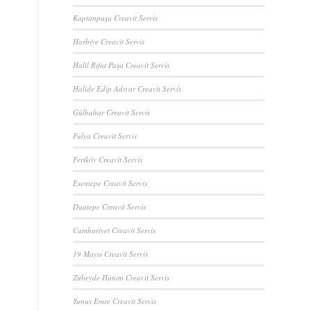
Kaptanpaşa Creavit Servis
Harbiye Creavit Servis
Halil Rıfat Paşa Creavit Servis
Halide Edip Adıvar Creavit Servis
Gülbahar Creavit Servis
Fulya Creavit Servis
Feriköy Creavit Servis
Esentepe Creavit Servis
Duatepe Creavit Servis
Cumhuriyet Creavit Servis
19 Mayıs Creavit Servis
Zübeyde Hanım Creavit Servis
Yunus Emre Creavit Servis