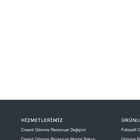
HIZMETLERIMIZ
ÜRÜNL
Creavit Gömme Rezervuar Değişimi
Fotoselli
Creavit Gömme Rezervuar Montaj Bakım
Gömme Re