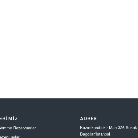
ERIMIZ
ADRES
Kazımkarabekir Mah 326 Sokak
 Gömme Rezervuarlar
Bagcılar/İstanbul
zervuarlar