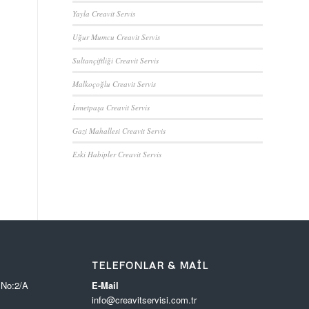
Yayla Creavit Servis
Uğur Mumcu Creavit Servis
Sultançiftliği Creavit Servis
Malkoçoğlu Creavit Servis
İsmetpaşa Creavit Servis
Gazi Mahallesi Creavit Servis
Eski Habipler Creavit Servis
TELEFONLAR & MAIL
 No:2/A
E-Mail
info@creavitservisi.com.tr