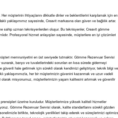
er müşterinin ihtiyaçlarını dikkatle dinler ve beklentilerini karşılamak için en
aklı yaklaşımımız sayesinde, Creavit markasına olan güven ve bağlılık artar.
yime sahip uzman teknisyenlerden oluşur. Bu teknisyenler, Creavit gömme
lıdır. Profesyonel hizmet anlayışları sayesinde, müşterilere en iyi çözümleri
ve müşteri memnuniyetini en üst seviyede tutmaktır. Gömme Rezervuar Servisi
 sunarak, banyo ve tuvaletlerindeki sorunları en kısa sürede gidermeyi
üvenli hale getirmek için sürekli olarak kendimizi geliştiriyor, teknik bilgi ve
klı yaklaşımımızla, her bir müşterimizin güvenini kazanmak ve uzun vadeli
 olarak misyonumuz, müşterilerimizin yaşam kalitesini artırmak ve güvenilir
ensipleri üzerine kuruludur. Müşterilerimize yüksek kaliteli hizmetler
ıyoruz. Gömme Rezervuar Servisi olarak, kalite standartlarını sürekli gözden
sonelimizle birlikte, teknolojik yenilikleri takip ederek ve süreçlerimizi optimiz