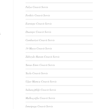
Fulya Creavit Servis
Feriköy Creavit Servis
Esentepe Creavit Servis
Duatepe Creavit Servis
.
Cumhuriyet Creavit Servis
19 Mayıs Creavit Servis
Zübeyde Hanım Creavit Servis
Yunus Emre Creavit Servis
Yayla Creavit Servis
Uğur Mumcu Creavit Servis
Sultançiftliği Creavit Servis
Malkoçoğlu Creavit Servis
İsmetpaşa Creavit Servis