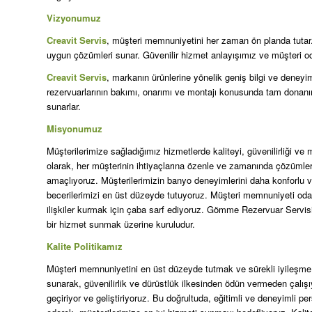
Vizyonumuz
Creavit Servis
, müşteri memnuniyetini her zaman ön planda tutar. H
uygun çözümleri sunar. Güvenilir hizmet anlayışımız ve müşteri od
Creavit Servis
, markanın ürünlerine yönelik geniş bilgi ve dene
rezervuarlarının bakımı, onarımı ve montajı konusunda tam donanım
sunarlar.
Misyonumuz
Müşterilerimize sağladığımız hizmetlerde kaliteyi, güvenilirliği 
olarak, her müşterinin ihtiyaçlarına özenle ve zamanında çözümler
amaçlıyoruz. Müşterilerimizin banyo deneyimlerini daha konforlu ve g
becerilerimizi en üst düzeyde tutuyoruz. Müşteri memnuniyeti oda
ilişkiler kurmak için çaba sarf ediyoruz. Gömme Rezervuar Servisi
bir hizmet sunmak üzerine kuruludur.
Kalite Politikamız
Müşteri memnuniyetini en üst düzeyde tutmak ve sürekli iyileşme pr
sunarak, güvenilirlik ve dürüstlük ilkesinden ödün vermeden çalış
geçiriyor ve geliştiriyoruz. Bu doğrultuda, eğitimli ve deneyimli per