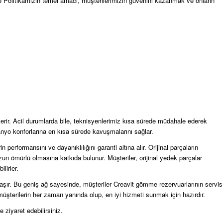
te Politikamızın temel amacı, müşterilerimizin güvenini kazanmak ve onların
ıt verir. Acil durumlarda bile, teknisyenlerimiz kısa sürede müdahale ederek
 banyo konforlarına en kısa sürede kavuşmalarını sağlar.
n performansını ve dayanıklılığını garanti altına alır. Orijinal parçaların
un ömürlü olmasına katkıda bulunur. Müşteriler, orijinal yedek parçalar
lirler.
laşır. Bu geniş ağ sayesinde, müşteriler Creavit gömme rezervuarlarının servis
z, müşterilerin her zaman yanında olup, en iyi hizmeti sunmak için hazırdır.
e ziyaret edebilirsiniz.