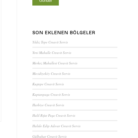
SON EKLENEN BÖLGELER
Yıldız Tepe Creavit Servis
Yeni Mahalle Creavit Servis
Merkez Mahallesi Creavit Servis
Mecidiyeköy Creavit Servis
Kuştepe Creavit Servis
Kaptanpaşa Creavit Servis
Harbiye Creavit Servis
Halil Rıfat Paşa Creavit Servis
Halide Edip Adıvar Creavit Servis
Gülbahar Creavit Servis