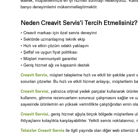
ederek, müşterilerimize en iyi hizmeti sunmayı hedefliyoruz. Kali
banyo deneyimlerini mükemmelleştirmektir.
Neden Creavit Servis’i Tercih Etmelisiniz?
• Creavit markası için özel servis deneyimi
• Sektörde uzmanlaşmış teknik ekip
• Hızlı ve etkin çözüm odaklı yaklaşım
• Şeffaf ve uygun fiyat politikası
• Müşteri memnuniyeti garantisi
• Geniş hizmet ağı ve kapsamlı destek
Creavit Servis
, müşteri taleplerine hızlı ve etkili bir şekilde yan
sorunları çözerler. Bu hızlı ve etkili hizmet anlayışı, müşterilerin
Creavit Servisi
, yalnızca orijinal yedek parçalar kullanarak ürünleri
kullanımı, gömme rezervuarların sorunsuz çalışmasını sağlar ve uz
sayesinde ürünlerinin en yüksek verimlilikte çalıştığından emin olabi
Creavit Servisi
, geniş hizmet ağıyla birçok bölgede müşterilere u
ihtiyaçlarını kolaylıkla karşılayabilirler. Yetkili servis noktalarımı
Telsizler Creavit Servis
ile ilgili yayında olan diğer web sitemizi d