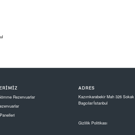
ul
ERIMIZ
ADRES
Kazımkarabekir Mah 326 Sokak
 Gömme Rezervuarlar
Bagcılar/İstanbul
zervuarlar
anelleri
Gizlilik Politikası