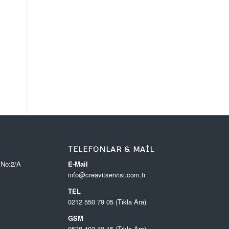
TELEFONLAR & MAIL
 No:2/A
E-Mail
info@creavitservisi.com.tr
TEL
0212 550 79 05 (Tıkla Ara)
GSM
0538 402 19 15 (Tıkla Ara)