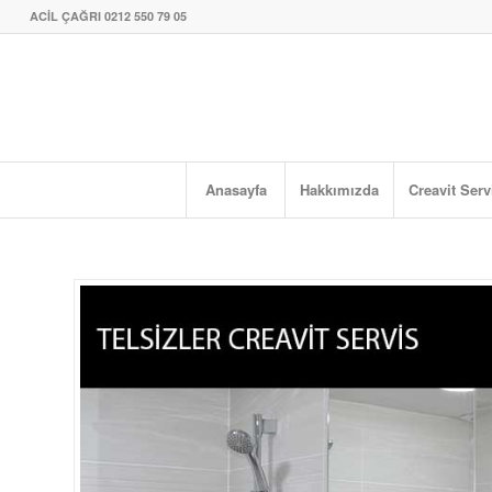
ACİL ÇAĞRI 0212 550 79 05
Anasayfa
Hakkımızda
Creavit Serv