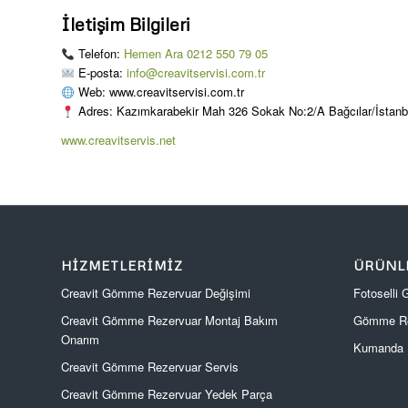
İletişim Bilgileri
Telefon:
Hemen Ara 0212 550 79 05
E-posta:
info@creavitservisi.com.tr
Web: www.creavitservisi.com.tr
Adres: Kazımkarabekir Mah 326 Sokak No:2/A Bağcılar/İstanb
www.creavitservis.net
HIZMETLERIMIZ
ÜRÜNL
Creavit Gömme Rezervuar Değişimi
Fotoselli
Creavit Gömme Rezervuar Montaj Bakım
Gömme Re
Onarım
Kumanda P
Creavit Gömme Rezervuar Servis
Creavit Gömme Rezervuar Yedek Parça