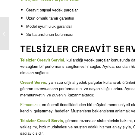
Creavit orijinal yedek parçaları
Uzun ömürlü tamir garantisi
Model uyumluluk garantisi
Talatpaşa Creavit
Su tasarrufunun korunması
Servis
TELSIZLER CREAVIT SER
Telsizler Creavit Servisi
, kullandığı yedek parçalar konusunda da 
ve sağlam bir performans sergilemesini sağlar. Ayrıca, sunulan hi
olmaları sağlanır.
Creavit Servis
, yalnızca orijinal yedek parçalar kullanarak ürünler
gömme rezervuarların performansını ve dayanıklılığını artırır. Ayr
memnuniyetini ve güvenini kazanmaktadır.
Firmamızın
, en önemli önceliklerinden biri müşteri memnuniyeti o
kendini geliştirmeyi hedefler. Müşterilerin beklentilerini anlamak 
Telsizler Creavit Servis
, gömme rezervuar sistemlerinin bakımı, 
yaklaşımı, hızlı müdahalesi ve müşteri odaklı hizmet anlayışıyla, C
sağlayıcısıdır.