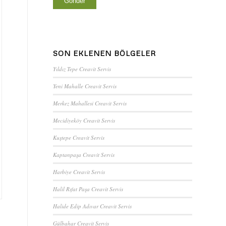
SON EKLENEN BÖLGELER
Yıldız Tepe Creavit Servis
Yeni Mahalle Creavit Servis
Merkez Mahallesi Creavit Servis
Mecidiyeköy Creavit Servis
Kuştepe Creavit Servis
Kaptanpaşa Creavit Servis
Harbiye Creavit Servis
Halil Rıfat Paşa Creavit Servis
Halide Edip Adıvar Creavit Servis
Gülbahar Creavit Servis