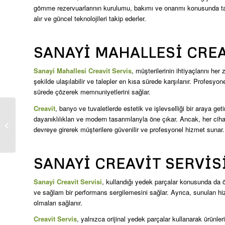
gömme rezervuarlarının kurulumu, bakımı ve onarımı konusunda tam 
alır ve güncel teknolojileri takip ederler.
SANAYI MAHALLESI CREA
Sanayi Mahallesi Creavit Servis
, müşterilerinin ihtiyaçlarını he
şekilde ulaşılabilir ve talepler en kısa sürede karşılanır. Profesyon
sürede çözerek memnuniyetlerini sağlar.
Creavit
, banyo ve tuvaletlerde estetik ve işlevselliği bir araya ge
dayanıklılıkları ve modern tasarımlarıyla öne çıkar. Ancak, her cih
Mehmet Nesih Özen
devreye girerek müşterilere güvenilir ve profesyonel hizmet sunar.
Creavit Servis
SANAYI CREAVIT SERVIS
Sanayi Creavit Servisi
, kullandığı yedek parçalar konusunda da öz
ve sağlam bir performans sergilemesini sağlar. Ayrıca, sunulan hi
olmaları sağlanır.
Creavit Servis
, yalnızca orijinal yedek parçalar kullanarak ürünler