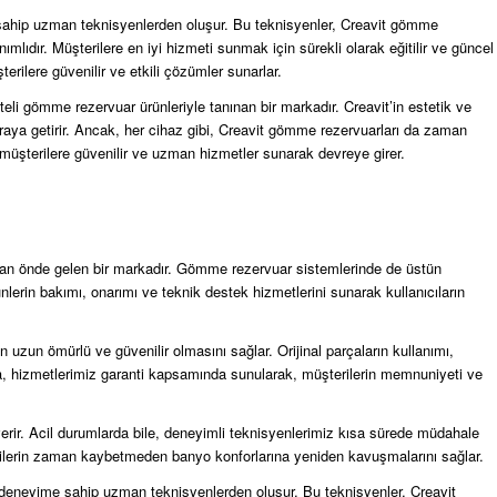
 sahip uzman teknisyenlerden oluşur. Bu teknisyenler, Creavit gömme
lıdır. Müşterilere en iyi hizmeti sunmak için sürekli olarak eğitilir ve güncel
erilere güvenilir ve etkili çözümler sunarlar.
eli gömme rezervuar ürünleriyle tanınan bir markadır. Creavit’in estetik ve
r araya getirir. Ancak, her cihaz gibi, Creavit gömme rezervuarları da zaman
müşterilere güvenilir ve uzman hizmetler sunarak devreye girer.
anınan önde gelen bir markadır. Gömme rezervuar sistemlerinde de üstün
nlerin bakımı, onarımı ve teknik destek hizmetlerini sunarak kullanıcıların
in uzun ömürlü ve güvenilir olmasını sağlar. Orijinal parçaların kullanımı,
ıca, hizmetlerimiz garanti kapsamında sunularak, müşterilerin memnuniyeti ve
ıt verir. Acil durumlarda bile, deneyimli teknisyenlerimiz kısa sürede müdahale
terilerin zaman kaybetmeden banyo konforlarına yeniden kavuşmalarını sağlar.
e deneyime sahip uzman teknisyenlerden oluşur. Bu teknisyenler, Creavit