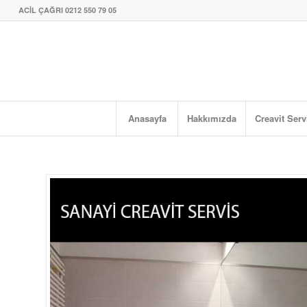
ACİL ÇAĞRI 0212 550 79 05
Anasayfa
Hakkımızda
Creavit Serv