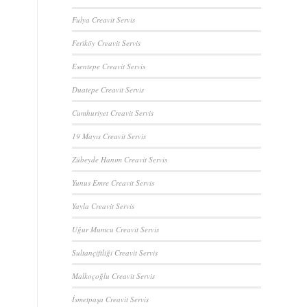
Fulya Creavit Servis
Feriköy Creavit Servis
Esentepe Creavit Servis
Duatepe Creavit Servis
Cumhuriyet Creavit Servis
19 Mayıs Creavit Servis
Zübeyde Hanım Creavit Servis
Yunus Emre Creavit Servis
Yayla Creavit Servis
Uğur Mumcu Creavit Servis
Sultançiftliği Creavit Servis
Malkoçoğlu Creavit Servis
İsmetpaşa Creavit Servis