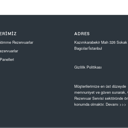
ERIMIZ
ADRES
Kazımkarabekir Mah 326 Sokak
 Gömme Rezervuarlar
Bagcılar/İstanbul
zervuarlar
anelleri
Gizlilik Politikası
Müşterilerimize en üst düzeyde
memnuniyet ve güven sunarak
Rezervuar Servisi sektöründe ön
konumda olmaktır.
Devamı >>>