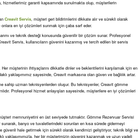
ıca, hizmetlerimiz garanti kapsamında sunulmakta olup, müşterilerin
lan
Creavit Servis
, müşteri geri bildirimlerini dikkate alır ve sürekli olarak
ve onlara en iyi çözümleri sunmak için çaba sarf eder.
arımı ve teknik desteği konusunda güvenilir bir çözüm sunar. Profesyonel
reavit Servis, kullanıcıların güvenini kazanmış ve tercih edilen bir servis
er müşterinin ihtiyaçlarını dikkatle dinler ve beklentilerini karşılamak için en
aklı yaklaşımımız sayesinde, Creavit markasına olan güven ve bağlılık artar.
yime sahip uzman teknisyenlerden oluşur. Bu teknisyenler, Creavit gömme
lıdır. Profesyonel hizmet anlayışları sayesinde, müşterilere en iyi çözümleri
ve müşteri memnuniyetini en üst seviyede tutmaktır. Gömme Rezervuar Servisi
 sunarak, banyo ve tuvaletlerindeki sorunları en kısa sürede gidermeyi
üvenli hale getirmek için sürekli olarak kendimizi geliştiriyor, teknik bilgi ve
klı yaklaşımımızla, her bir müşterimizin güvenini kazanmak ve uzun vadeli