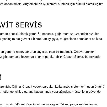
donanımlıdır. Müşterilere en iyi hizmeti sunmak için sürekli olarak eğitim
VIT SERVIS
r zaman öncelik olarak görür. Bu nedenle, çağrı merkezi üzerinden hızlı bir
el yaklaşımı ve güvenilir hizmet anlayışıyla, müşterilerin sorunlarını en kısa
tiren gömme rezervuar ürünleriyle tanınan bir markadır. Creavit ürünleri,
az gibi zamanla bakım ve onarım gerektirebilir. Creavit Servis, bu noktada
I
enlidir. Orijinal Creavit yedek parçaları kullanarak, sistemlerin uzun ömürlü
zmetler genellikle garanti kapsamında yapıldığından, müşterilerin güvende
in uzun ömürlü ve güvenilir olmasını sağlar. Orijinal parçaların kullanımı,