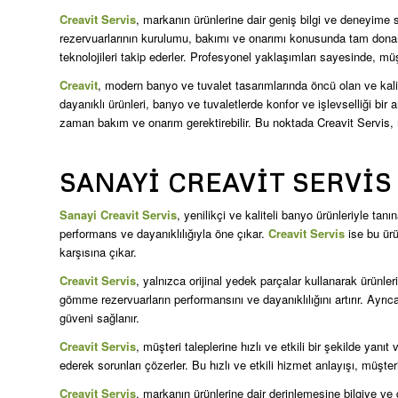
Creavit Servis
, markanın ürünlerine dair geniş bilgi ve deneyime
rezervuarlarının kurulumu, bakımı ve onarımı konusunda tam donanım
teknolojileri takip ederler. Profesyonel yaklaşımları sayesinde, müşt
Creavit
, modern banyo ve tuvalet tasarımlarında öncü olan ve kalit
dayanıklı ürünleri, banyo ve tuvaletlerde konfor ve işlevselliği bi
zaman bakım ve onarım gerektirebilir. Bu noktada Creavit Servis, 
SANAYI CREAVIT SERVIS
Sanayi Creavit Servis
, yenilikçi ve kaliteli banyo ürünleriyle t
performans ve dayanıklılığıyla öne çıkar.
Creavit Servis
ise bu ürü
karşısına çıkar.
Creavit Servis
, yalnızca orijinal yedek parçalar kullanarak ürünler
gömme rezervuarların performansını ve dayanıklılığını artırır. Ayr
güveni sağlanır.
Creavit Servis
, müşteri taleplerine hızlı ve etkili bir şekilde yan
ederek sorunları çözerler. Bu hızlı ve etkili hizmet anlayışı, müş
Creavit Servis
, markanın ürünlerine dair derinlemesine bilgiye v