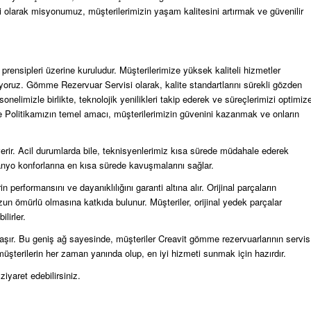
 olarak misyonumuz, müşterilerimizin yaşam kalitesini artırmak ve güvenilir
ensipleri üzerine kuruludur. Müşterilerimize yüksek kaliteli hizmetler
ıyoruz. Gömme Rezervuar Servisi olarak, kalite standartlarını sürekli gözden
sonelimizle birlikte, teknolojik yenilikleri takip ederek ve süreçlerimizi optimiz
te Politikamızın temel amacı, müşterilerimizin güvenini kazanmak ve onların
ıt verir. Acil durumlarda bile, teknisyenlerimiz kısa sürede müdahale ederek
 banyo konforlarına en kısa sürede kavuşmalarını sağlar.
n performansını ve dayanıklılığını garanti altına alır. Orijinal parçaların
un ömürlü olmasına katkıda bulunur. Müşteriler, orijinal yedek parçalar
lirler.
laşır. Bu geniş ağ sayesinde, müşteriler Creavit gömme rezervuarlarının servis
z, müşterilerin her zaman yanında olup, en iyi hizmeti sunmak için hazırdır.
ziyaret edebilirsiniz.