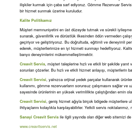
ilişkiler kurmak için çaba sarf ediyoruz. Gömme Rezervuar Servisi
bir hizmet sunmak üzerine kuruludur.
Kalite Politikamız
Müşteri memnuniyetini en üst düzeyde tutmak ve sürekli iyileşme pr
sunarak, güvenilirlik ve dürüstlük ilkesinden ödün vermeden çalış
geçiriyor ve geliştiriyoruz. Bu doğrultuda, eğitimli ve deneyimli per
ederek, müşterilerimize en iyi hizmeti sunmayı hedefliyoruz. Kali
banyo deneyimlerini mükemmelleştirmektir.
Creavit Servis
, müşteri taleplerine hızlı ve etkili bir şekilde yan
sorunları çözerler. Bu hızlı ve etkili hizmet anlayışı, müşterilerin
Creavit Servisi
, yalnızca orijinal yedek parçalar kullanarak ürünleri
kullanımı, gömme rezervuarların sorunsuz çalışmasını sağlar ve uz
sayesinde ürünlerinin en yüksek verimlilikte çalıştığından emin olabi
Creavit Servisi
, geniş hizmet ağıyla birçok bölgede müşterilere u
ihtiyaçlarını kolaylıkla karşılayabilirler. Yetkili servis noktalarımı
Sanayi Creavit Servis
ile ilgili yayında olan diğer web sitemizi de 
www.creavitservis.net