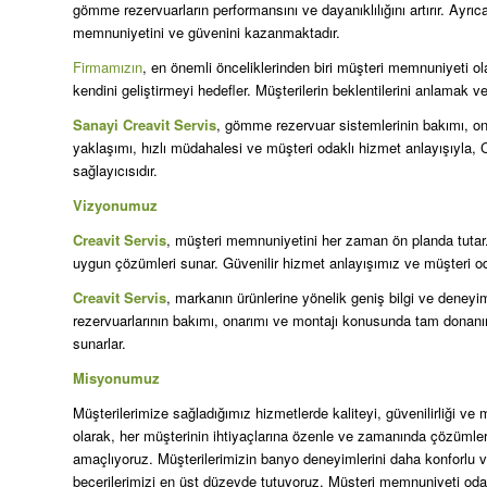
gömme rezervuarların performansını ve dayanıklılığını artırır. Ayr
memnuniyetini ve güvenini kazanmaktadır.
Firmamızın
, en önemli önceliklerinden biri müşteri memnuniyeti o
kendini geliştirmeyi hedefler. Müşterilerin beklentilerini anlamak 
Sanayi Creavit Servis
, gömme rezervuar sistemlerinin bakımı, on
yaklaşımı, hızlı müdahalesi ve müşteri odaklı hizmet anlayışıyla, C
sağlayıcısıdır.
Vizyonumuz
Creavit Servis
, müşteri memnuniyetini her zaman ön planda tutar. H
uygun çözümleri sunar. Güvenilir hizmet anlayışımız ve müşteri od
Creavit Servis
, markanın ürünlerine yönelik geniş bilgi ve dene
rezervuarlarının bakımı, onarımı ve montajı konusunda tam donanım
sunarlar.
Misyonumuz
Müşterilerimize sağladığımız hizmetlerde kaliteyi, güvenilirliği 
olarak, her müşterinin ihtiyaçlarına özenle ve zamanında çözümler
amaçlıyoruz. Müşterilerimizin banyo deneyimlerini daha konforlu ve g
becerilerimizi en üst düzeyde tutuyoruz. Müşteri memnuniyeti oda