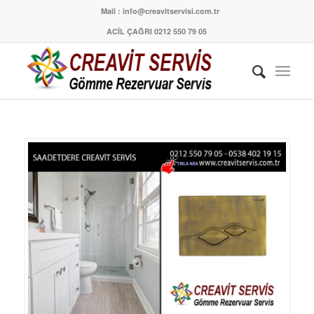
Mail : info@creavitservisi.com.tr
ACİL ÇAĞRI 0212 550 79 05