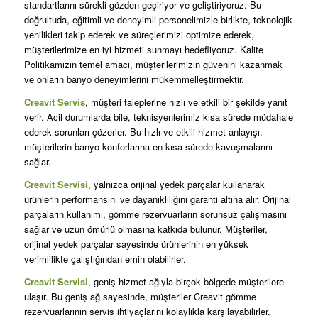
standartlarını sürekli gözden geçiriyor ve geliştiriyoruz. Bu
doğrultuda, eğitimli ve deneyimli personelimizle birlikte, teknolojik
yenilikleri takip ederek ve süreçlerimizi optimize ederek,
müşterilerimize en iyi hizmeti sunmayı hedefliyoruz. Kalite
Politikamızın temel amacı, müşterilerimizin güvenini kazanmak
ve onların banyo deneyimlerini mükemmelleştirmektir.
Creavit Servis
, müşteri taleplerine hızlı ve etkili bir şekilde yanıt
verir. Acil durumlarda bile, teknisyenlerimiz kısa sürede müdahale
ederek sorunları çözerler. Bu hızlı ve etkili hizmet anlayışı,
müşterilerin banyo konforlarına en kısa sürede kavuşmalarını
sağlar.
Creavit Servisi
, yalnızca orijinal yedek parçalar kullanarak
ürünlerin performansını ve dayanıklılığını garanti altına alır. Orijinal
parçaların kullanımı, gömme rezervuarların sorunsuz çalışmasını
sağlar ve uzun ömürlü olmasına katkıda bulunur. Müşteriler,
orijinal yedek parçalar sayesinde ürünlerinin en yüksek
verimlilikte çalıştığından emin olabilirler.
Creavit Servisi
, geniş hizmet ağıyla birçok bölgede müşterilere
ulaşır. Bu geniş ağ sayesinde, müşteriler Creavit gömme
rezervuarlarının servis ihtiyaçlarını kolaylıkla karşılayabilirler.