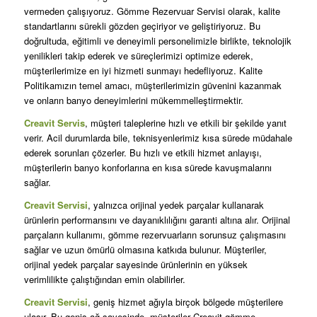
vermeden çalışıyoruz. Gömme Rezervuar Servisi olarak, kalite
standartlarını sürekli gözden geçiriyor ve geliştiriyoruz. Bu
doğrultuda, eğitimli ve deneyimli personelimizle birlikte, teknolojik
yenilikleri takip ederek ve süreçlerimizi optimize ederek,
müşterilerimize en iyi hizmeti sunmayı hedefliyoruz. Kalite
Politikamızın temel amacı, müşterilerimizin güvenini kazanmak
ve onların banyo deneyimlerini mükemmelleştirmektir.
Creavit Servis
, müşteri taleplerine hızlı ve etkili bir şekilde yanıt
verir. Acil durumlarda bile, teknisyenlerimiz kısa sürede müdahale
ederek sorunları çözerler. Bu hızlı ve etkili hizmet anlayışı,
müşterilerin banyo konforlarına en kısa sürede kavuşmalarını
sağlar.
Creavit Servisi
, yalnızca orijinal yedek parçalar kullanarak
ürünlerin performansını ve dayanıklılığını garanti altına alır. Orijinal
parçaların kullanımı, gömme rezervuarların sorunsuz çalışmasını
sağlar ve uzun ömürlü olmasına katkıda bulunur. Müşteriler,
orijinal yedek parçalar sayesinde ürünlerinin en yüksek
verimlilikte çalıştığından emin olabilirler.
Creavit Servisi
, geniş hizmet ağıyla birçok bölgede müşterilere
ulaşır. Bu geniş ağ sayesinde, müşteriler Creavit gömme