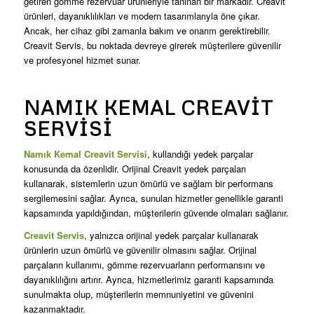
getiren gömme rezervuar ürünleriyle tanınan bir markadır. Creavit
ürünleri, dayanıklılıkları ve modern tasarımlarıyla öne çıkar.
Ancak, her cihaz gibi zamanla bakım ve onarım gerektirebilir.
Creavit Servis, bu noktada devreye girerek müşterilere güvenilir
ve profesyonel hizmet sunar.
NAMIK KEMAL CREAVIT
SERVISI
Namık Kemal Creavit Servisi
, kullandığı yedek parçalar
konusunda da özenlidir. Orijinal Creavit yedek parçaları
kullanarak, sistemlerin uzun ömürlü ve sağlam bir performans
sergilemesini sağlar. Ayrıca, sunulan hizmetler genellikle garanti
kapsamında yapıldığından, müşterilerin güvende olmaları sağlanır.
Creavit Servis
, yalnızca orijinal yedek parçalar kullanarak
ürünlerin uzun ömürlü ve güvenilir olmasını sağlar. Orijinal
parçaların kullanımı, gömme rezervuarların performansını ve
dayanıklılığını artırır. Ayrıca, hizmetlerimiz garanti kapsamında
sunulmakta olup, müşterilerin memnuniyetini ve güvenini
kazanmaktadır.