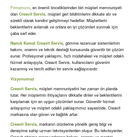
Firmamızın
, en önemli önceliklerinden biri müşteri memnuniyeti
olan
Creavit Servis
, müşteri geri bildirimlerini dikkate alır ve
sürekli olarak kendini geliştirmeyi hedefler. Müşterilerin
beklentilerini anlamak ve onlara en iyi çözümleri sunmak için
çaba sarf eder.
Namık Kemal Creavit Servis
, gömme rezervuar sistemlerinin
bakımı, onarımı ve teknik desteği konusunda güvenilir bir çözüm
sunar. Profesyonel yaklaşımı, hızlı müdahalesi ve müşteri odaklı
hizmet anlayışıyla, Creavit Servis, kullanıcıların güvenini
kazanmış ve tercih edilen bir servis sağlayıcısıdır.
Vizyonumuz
Creavit Servis
, müşteri memnuniyetini her zaman ön planda
tutar. Her müşterinin ihtiyaçlarını dikkatle dinler ve beklentilerini
karşılamak için en uygun çözümleri sunar. Güvenilir hizmet
anlayışımız ve müşteri odaklı yaklaşımımız sayesinde, Creavit
markasına olan güven ve bağlılık artar.
Creavit Servis
, markanın ürünlerine yönelik geniş bilgi ve
deneyime sahip uzman teknisyenlerden oluşur. Bu teknisyenler,
Creavit gömme rezervuarlarının bakımı, onarımı ve montajı