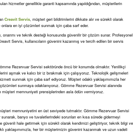
ulan hizmetler genellikle garanti kapsamında yapıldığından, müşterilerin
lan
Creavit Servis
, müşteri geri bildirimlerini dikkate alır ve sürekli olarak
ve onlara en iyi çözümleri sunmak için çaba sarf eder.
, onarımı ve teknik desteği konusunda güvenilir bir çözüm sunar. Profesyonel
reavit Servis, kullanıcıların güvenini kazanmış ve tercih edilen bir servis
mme Rezervuar Servisi sektöründe öncü bir konumda olmaktır. Yenilikçi
rini aşmak ve kalıcı bir iz bırakmak için çalışıyoruz. Teknolojik gelişmeleri
 hizmeti sunmak için çaba sarf ediyoruz. Müşteri odaklı yaklaşımımızla her
un çözümleri sunmaya odaklanıyoruz. Gömme Rezervuar Servisi alanında
 ve müşteri memnuniyeti prensiplerinden asla ödün vermiyoruz.
ve müşteri memnuniyetini en üst seviyede tutmaktır. Gömme Rezervuar Servisi
 sunarak, banyo ve tuvaletlerindeki sorunları en kısa sürede gidermeyi
üvenli hale getirmek için sürekli olarak kendimizi geliştiriyor, teknik bilgi ve
klı yaklaşımımızla, her bir müşterimizin güvenini kazanmak ve uzun vadeli