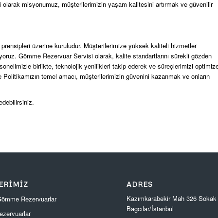
 olarak misyonumuz, müşterilerimizin yaşam kalitesini artırmak ve güvenilir
ensipleri üzerine kuruludur. Müşterilerimize yüksek kaliteli hizmetler
ıyoruz. Gömme Rezervuar Servisi olarak, kalite standartlarını sürekli gözden
sonelimizle birlikte, teknolojik yenilikleri takip ederek ve süreçlerimizi optimiz
te Politikamızın temel amacı, müşterilerimizin güvenini kazanmak ve onların
edebilirsiniz.
ERIMIZ
ADRES
Kazımkarabekir Mah 326 Sokak
 Gömme Rezervuarlar
Bagcılar/İstanbul
zervuarlar