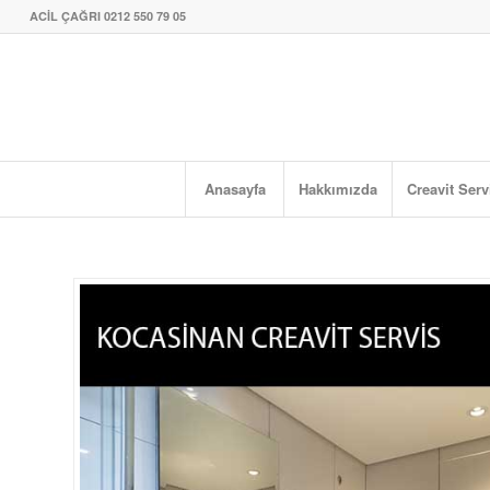
ACİL ÇAĞRI 0212 550 79 05
Anasayfa
Hakkımızda
Creavit Serv