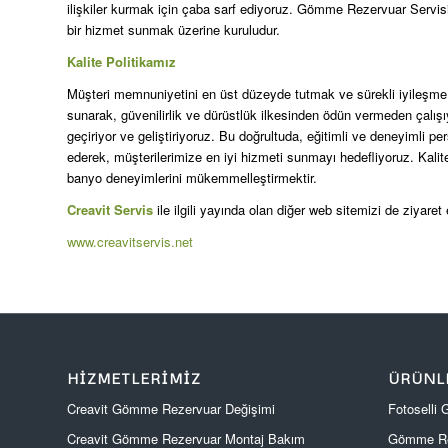
ilişkiler kurmak için çaba sarf ediyoruz. Gömme Rezervuar Servisi
bir hizmet sunmak üzerine kuruludur.
Kalite Politikamız
Müşteri memnuniyetini en üst düzeyde tutmak ve sürekli iyileşme pr
sunarak, güvenilirlik ve dürüstlük ilkesinden ödün vermeden çalış
geçiriyor ve geliştiriyoruz. Bu doğrultuda, eğitimli ve deneyimli per
ederek, müşterilerimize en iyi hizmeti sunmayı hedefliyoruz. Kali
banyo deneyimlerini mükemmelleştirmektir.
Creavit Servis
ile ilgili yayında olan diğer web sitemizi de ziyaret 
www.creavitservis.net
HIZMETLERIMIZ
ÜRÜNL
Creavit Gömme Rezervuar Değişimi
Fotoselli
Creavit Gömme Rezervuar Montaj Bakım
Gömme Re