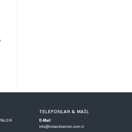
e
TELEFONLAR & MAIL
 No:2/A
E-Mail
info@creavitservisi.com.tr