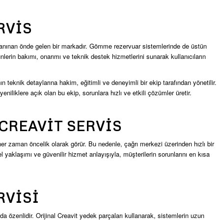
RVIS
le tanınan önde gelen bir markadır. Gömme rezervuar sistemlerinde de üstün
nlerin bakımı, onarımı ve teknik destek hizmetlerini sunarak kullanıcıların
teknik detaylarına hakim, eğitimli ve deneyimli bir ekip tarafından yönetilir.
eniliklere açık olan bu ekip, sorunlara hızlı ve etkili çözümler üretir.
CREAVIT SERVIS
ı her zaman öncelik olarak görür. Bu nedenle, çağrı merkezi üzerinden hızlı bir
el yaklaşımı ve güvenilir hizmet anlayışıyla, müşterilerin sorunlarını en kısa
RVISI
a özenlidir. Orijinal Creavit yedek parçaları kullanarak, sistemlerin uzun