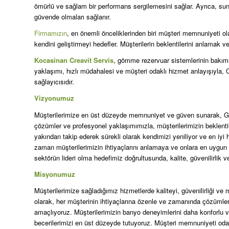
ömürlü ve sağlam bir performans sergilemesini sağlar. Ayrıca, sun
güvende olmaları sağlanır.
Firmamızın
, en önemli önceliklerinden biri müşteri memnuniyeti o
kendini geliştirmeyi hedefler. Müşterilerin beklentilerini anlamak 
Kocasinan Creavit Servis
, gömme rezervuar sistemlerinin bakımı
yaklaşımı, hızlı müdahalesi ve müşteri odaklı hizmet anlayışıyla, C
sağlayıcısıdır.
Vizyonumuz
Müşterilerimize en üst düzeyde memnuniyet ve güven sunarak, Gö
çözümler ve profesyonel yaklaşımımızla, müşterilerimizin beklentile
yakından takip ederek sürekli olarak kendimizi yeniliyor ve en iyi
zaman müşterilerimizin ihtiyaçlarını anlamaya ve onlara en uyg
sektörün lideri olma hedefimiz doğrultusunda, kalite, güvenilirlik
Misyonumuz
Müşterilerimize sağladığımız hizmetlerde kaliteyi, güvenilirliği 
olarak, her müşterinin ihtiyaçlarına özenle ve zamanında çözümler
amaçlıyoruz. Müşterilerimizin banyo deneyimlerini daha konforlu ve g
becerilerimizi en üst düzeyde tutuyoruz. Müşteri memnuniyeti oda