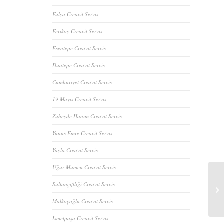
Fulya Creavit Servis
Feriköy Creavit Servis
Esentepe Creavit Servis
Duatepe Creavit Servis
Cumhuriyet Creavit Servis
19 Mayıs Creavit Servis
Zübeyde Hanım Creavit Servis
Yunus Emre Creavit Servis
Yayla Creavit Servis
Uğur Mumcu Creavit Servis
Sultançiftliği Creavit Servis
Malkoçoğlu Creavit Servis
İsmetpaşa Creavit Servis