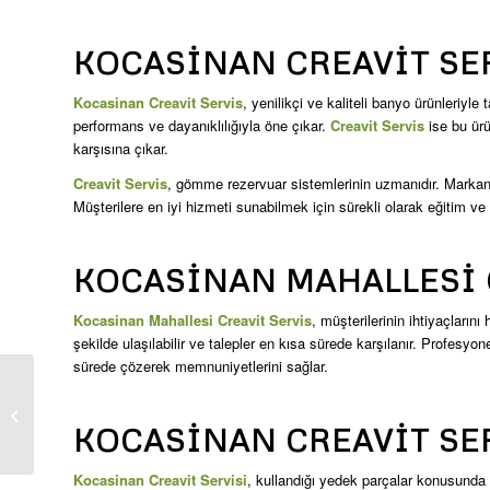
KOCASINAN CREAVIT SE
Kocasinan Creavit Servis
, yenilikçi ve kaliteli banyo ürünleriy
performans ve dayanıklılığıyla öne çıkar.
Creavit Servis
ise bu ürü
karşısına çıkar.
Creavit Servis
, gömme rezervuar sistemlerinin uzmanıdır. Markanın 
Müşterilere en iyi hizmeti sunabilmek için sürekli olarak eğitim ve y
KOCASINAN MAHALLESI 
Kocasinan Mahallesi Creavit Servis
, müşterilerinin ihtiyaçların
şekilde ulaşılabilir ve talepler en kısa sürede karşılanır. Profesyon
sürede çözerek memnuniyetlerini sağlar.
Hürriyet Creavit Servis
KOCASINAN CREAVIT SE
Kocasinan Creavit Servisi
, kullandığı yedek parçalar konusunda d