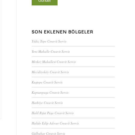
SON EKLENEN BÖLGELER
Yıldız Tepe Creavit Servis
Yeni Mahalle Creavit Servis
Merkez Mahallesi Creavit Servis
Mecidiyeköy Creavit Servis
Kuştepe Creavit Servis
Kaptanpaşa Creavit Servis
Harbiye Creavit Servis
Halil Rıfat Paşa Creavit Servis
Halide Edip Adıvar Creavit Servis
Gülbahar Creavit Servis