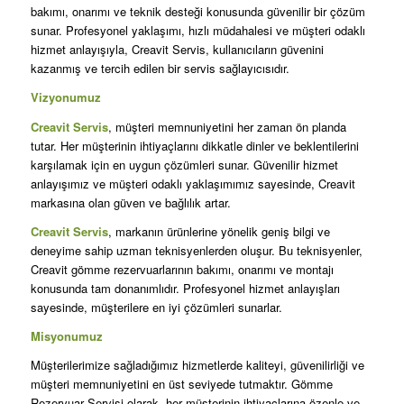
bakımı, onarımı ve teknik desteği konusunda güvenilir bir çözüm
sunar. Profesyonel yaklaşımı, hızlı müdahalesi ve müşteri odaklı
hizmet anlayışıyla, Creavit Servis, kullanıcıların güvenini
kazanmış ve tercih edilen bir servis sağlayıcısıdır.
Vizyonumuz
Creavit Servis
, müşteri memnuniyetini her zaman ön planda
tutar. Her müşterinin ihtiyaçlarını dikkatle dinler ve beklentilerini
karşılamak için en uygun çözümleri sunar. Güvenilir hizmet
anlayışımız ve müşteri odaklı yaklaşımımız sayesinde, Creavit
markasına olan güven ve bağlılık artar.
Creavit Servis
, markanın ürünlerine yönelik geniş bilgi ve
deneyime sahip uzman teknisyenlerden oluşur. Bu teknisyenler,
Creavit gömme rezervuarlarının bakımı, onarımı ve montajı
konusunda tam donanımlıdır. Profesyonel hizmet anlayışları
sayesinde, müşterilere en iyi çözümleri sunarlar.
Misyonumuz
Müşterilerimize sağladığımız hizmetlerde kaliteyi, güvenilirliği ve
müşteri memnuniyetini en üst seviyede tutmaktır. Gömme
Rezervuar Servisi olarak, her müşterinin ihtiyaçlarına özenle ve