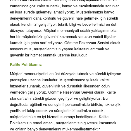
zamanında çözümler sunarak, banyo ve tuvaletlerindeki sorunları
en kısa sürede gidermeyi amaçlıyoruz. Müşterilerimizin banyo
deneyimlerini daha konforlu ve güvenli hale getirmek için sürekli
olarak kendimizi geliştiriyor, teknik bilgi ve becerilerimizi en üst
düzeyde tutuyoruz. Müşteri memnuniyeti odaklı yaklaşımımızla,
her bir müşterimizin güvenini kazanmak ve uzun vadeli ilişkiler
kurmak için çaba sarf ediyoruz. Gömme Rezervuar Servisi olarak
misyonumuz, müşterilerimizin yaşam kalitesini artırmak ve
güvenilir bir hizmet sunmak üzerine kuruludur.
Kalite Politikamız
Müşteri memnuniyetini en üst düzeyde tutmak ve sürekli iyileşme
prensipleri üzerine kuruludur. Müşterilerimize yüksek kaliteli
hizmetler sunarak, güvenilirlik ve dürüstlük ilkesinden ödün
vermeden çalışıyoruz. Gömme Rezervuar Servisi olarak, kalite
standartlarını sürekli gözden geçiriyor ve geliştiriyoruz. Bu
doğrultuda, eğitimli ve deneyimli personelimizle birlikte, teknolojik
yenilikleri takip ederek ve süreçlerimizi optimize ederek,
müşterilerimize en iyi hizmeti sunmayı hedefliyoruz. Kalite
Politikamızın temel amacı, müşterilerimizin güvenini kazanmak
ve onların banyo deneyimlerini mükemmelleştirmektir.