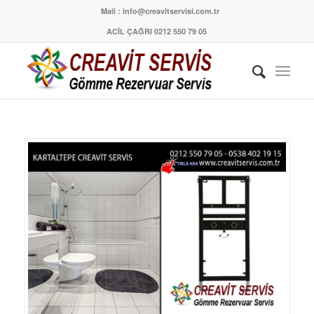
Mail : info@creavitservisi.com.tr
ACİL ÇAĞRI 0212 550 79 05