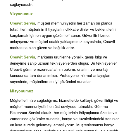
sağlayıcısıdır.
Vizyonumuz
Creavit Servis
, müşteri memnuniyetini her zaman ön planda
tutar. Her müşterinin ihtiyaçlarını dikkatle dinler ve beklentilerini
karşılamak için en uygun çözümleri sunar. Güvenilir hizmet
anlayışımız ve müşteri odaklı yaklaşımımız sayesinde, Creavit
markasına olan güven ve bağlılık artar.
Creavit Servis
, markanın ürünlerine yönelik geniş bilgi ve
deneyime sahip uzman teknisyenlerden oluşur. Bu teknisyenler,
Creavit gömme rezervuarlarının bakımı, onarımı ve montajı
konusunda tam donanımlıdır. Profesyonel hizmet anlayışları
sayesinde, müşterilere en iyi çözümleri sunarlar.
Misyonumuz
Müşterilerimize sağladığımız hizmetlerde kaliteyi, güvenilirliği ve
müşteri memnuniyetini en üst seviyede tutmaktır. Gömme
Rezervuar Servisi olarak, her müşterinin ihtiyaçlarına özenle ve
zamanında çözümler sunarak, banyo ve tuvaletlerindeki sorunları
en kısa sürede gidermeyi amaçlıyoruz. Müşterilerimizin banyo
deneyimlerini daha konforlu ve güvenli hale getirmek için sürekli