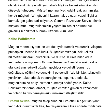
olarak kendimizi geliştiriyor, teknik bilgi ve becerilerimizi en üst
düzeyde tutuyoruz. Müşteri memnuniyeti odaklı yaklaşımımızla,
her bir müşterimizin güvenini kazanmak ve uzun vadeli ilişkiler
kurmak için çaba sarf ediyoruz. Gömme Rezervuar Servisi olarak
misyonumuz, müşterilerimizin yaşam kalitesini artırmak ve
güvenilir bir hizmet sunmak üzerine kuruludur.
Kalite Politikamız
Müşteri memnuniyetini en üst düzeyde tutmak ve sürekli iyileşme
prensipleri üzerine kuruludur. Müşterilerimize yüksek kaliteli
hizmetler sunarak, güvenilirlik ve dürüstlük ilkesinden ödün
vermeden çalışıyoruz. Gömme Rezervuar Servisi olarak, kalite
standartlarını sürekli gözden geçiriyor ve geliştiriyoruz. Bu
doğrultuda, eğitimli ve deneyimli personelimizle birlikte, teknolojik
yenilikleri takip ederek ve süreçlerimizi optimize ederek,
müşterilerimize en iyi hizmeti sunmayı hedefliyoruz. Kalite
Politikamızın temel amacı, müşterilerimizin güvenini kazanmak
ve onların banyo deneyimlerini mükemmelleştirmektir.
Creavit Servis
, müşteri taleplerine hızlı ve etkili bir şekilde yanıt
verir. Acil durumlarda bile, teknisyenlerimiz kısa sürede müdahale