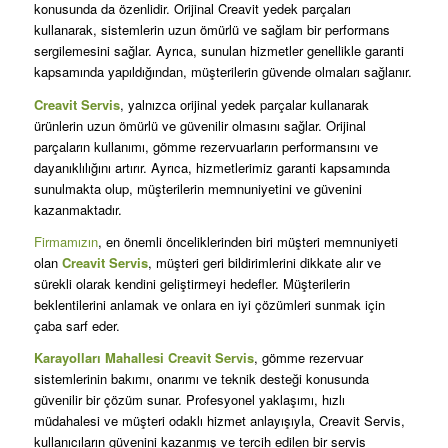
konusunda da özenlidir. Orijinal Creavit yedek parçaları
kullanarak, sistemlerin uzun ömürlü ve sağlam bir performans
sergilemesini sağlar. Ayrıca, sunulan hizmetler genellikle garanti
kapsamında yapıldığından, müşterilerin güvende olmaları sağlanır.
Creavit Servis
, yalnızca orijinal yedek parçalar kullanarak
ürünlerin uzun ömürlü ve güvenilir olmasını sağlar. Orijinal
parçaların kullanımı, gömme rezervuarların performansını ve
dayanıklılığını artırır. Ayrıca, hizmetlerimiz garanti kapsamında
sunulmakta olup, müşterilerin memnuniyetini ve güvenini
kazanmaktadır.
Firmamızın
, en önemli önceliklerinden biri müşteri memnuniyeti
olan
Creavit Servis
, müşteri geri bildirimlerini dikkate alır ve
sürekli olarak kendini geliştirmeyi hedefler. Müşterilerin
beklentilerini anlamak ve onlara en iyi çözümleri sunmak için
çaba sarf eder.
Karayolları Mahallesi Creavit Servis
, gömme rezervuar
sistemlerinin bakımı, onarımı ve teknik desteği konusunda
güvenilir bir çözüm sunar. Profesyonel yaklaşımı, hızlı
müdahalesi ve müşteri odaklı hizmet anlayışıyla, Creavit Servis,
kullanıcıların güvenini kazanmış ve tercih edilen bir servis