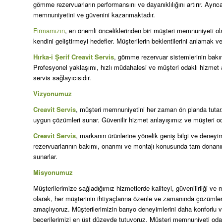
gömme rezervuarların performansını ve dayanıklılığını artırır. Ayr
memnuniyetini ve güvenini kazanmaktadır.
Firmamızın
, en önemli önceliklerinden biri müşteri memnuniyeti o
kendini geliştirmeyi hedefler. Müşterilerin beklentilerini anlamak 
Hırka-i Şerif Creavit Servis
, gömme rezervuar sistemlerinin bakım
Profesyonel yaklaşımı, hızlı müdahalesi ve müşteri odaklı hizmet an
servis sağlayıcısıdır.
Vizyonumuz
Creavit Servis
, müşteri memnuniyetini her zaman ön planda tutar. H
uygun çözümleri sunar. Güvenilir hizmet anlayışımız ve müşteri od
Creavit Servis
, markanın ürünlerine yönelik geniş bilgi ve dene
rezervuarlarının bakımı, onarımı ve montajı konusunda tam donanım
sunarlar.
Misyonumuz
Müşterilerimize sağladığımız hizmetlerde kaliteyi, güvenilirliği 
olarak, her müşterinin ihtiyaçlarına özenle ve zamanında çözümler
amaçlıyoruz. Müşterilerimizin banyo deneyimlerini daha konforlu ve g
becerilerimizi en üst düzeyde tutuyoruz. Müşteri memnuniyeti oda