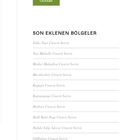
SON EKLENEN BÖLGELER
Yıldız Tepe Creavit Servis
Yeni Mahalle Creavit Servis
Merkez Mahallesi Creavit Servis
Mecidiyeköy Creavit Servis
Kuştepe Creavit Servis
Kaptanpaşa Creavit Servis
Harbiye Creavit Servis
Halil Rıfat Paşa Creavit Servis
Halide Edip Adıvar Creavit Servis
Gülbahar Creavit Servis