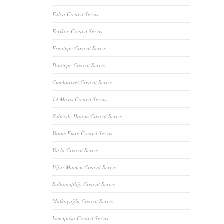
Fulya Creavit Servis
Feriköy Creavit Servis
Esentepe Creavit Servis
Duatepe Creavit Servis
Cumhuriyet Creavit Servis
19 Mayıs Creavit Servis
Zübeyde Hanım Creavit Servis
Yunus Emre Creavit Servis
Yayla Creavit Servis
Uğur Mumcu Creavit Servis
Sultançiftliği Creavit Servis
Malkoçoğlu Creavit Servis
İsmetpaşa Creavit Servis