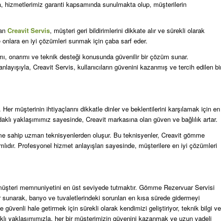
ıca, hizmetlerimiz garanti kapsamında sunulmakta olup, müşterilerin
lan
Creavit Servis
, müşteri geri bildirimlerini dikkate alır ve sürekli olarak
ve onlara en iyi çözümleri sunmak için çaba sarf eder.
ı, onarımı ve teknik desteği konusunda güvenilir bir çözüm sunar.
layışıyla, Creavit Servis, kullanıcıların güvenini kazanmış ve tercih edilen bi
er müşterinin ihtiyaçlarını dikkatle dinler ve beklentilerini karşılamak için en
aklı yaklaşımımız sayesinde, Creavit markasına olan güven ve bağlılık artar.
yime sahip uzman teknisyenlerden oluşur. Bu teknisyenler, Creavit gömme
lıdır. Profesyonel hizmet anlayışları sayesinde, müşterilere en iyi çözümleri
ve müşteri memnuniyetini en üst seviyede tutmaktır. Gömme Rezervuar Servisi
 sunarak, banyo ve tuvaletlerindeki sorunları en kısa sürede gidermeyi
üvenli hale getirmek için sürekli olarak kendimizi geliştiriyor, teknik bilgi ve
klı yaklaşımımızla, her bir müşterimizin güvenini kazanmak ve uzun vadeli