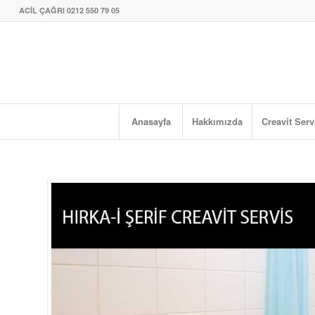
ACİL ÇAĞRI 0212 550 79 05
Anasayfa
Hakkımızda
Creavit Serv