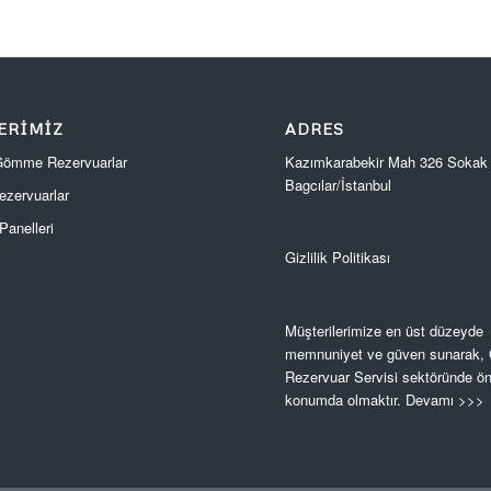
ERIMIZ
ADRES
Kazımkarabekir Mah 326 Sokak
 Gömme Rezervuarlar
Bagcılar/İstanbul
zervuarlar
anelleri
Gizlilik Politikası
Müşterilerimize en üst düzeyde
memnuniyet ve güven sunarak
Rezervuar Servisi sektöründe ön
konumda olmaktır.
Devamı >>>