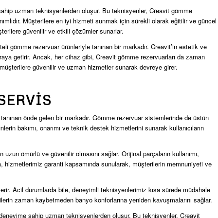
 sahip uzman teknisyenlerden oluşur. Bu teknisyenler, Creavit gömme
lıdır. Müşterilere en iyi hizmeti sunmak için sürekli olarak eğitilir ve güncel
erilere güvenilir ve etkili çözümler sunarlar.
eli gömme rezervuar ürünleriyle tanınan bir markadır. Creavit’in estetik ve
r araya getirir. Ancak, her cihaz gibi, Creavit gömme rezervuarları da zaman
müşterilere güvenilir ve uzman hizmetler sunarak devreye girer.
 SERVIS
yle tanınan önde gelen bir markadır. Gömme rezervuar sistemlerinde de üstün
nlerin bakımı, onarımı ve teknik destek hizmetlerini sunarak kullanıcıların
in uzun ömürlü ve güvenilir olmasını sağlar. Orijinal parçaların kullanımı,
ıca, hizmetlerimiz garanti kapsamında sunularak, müşterilerin memnuniyeti ve
ıt verir. Acil durumlarda bile, deneyimli teknisyenlerimiz kısa sürede müdahale
terilerin zaman kaybetmeden banyo konforlarına yeniden kavuşmalarını sağlar.
e deneyime sahip uzman teknisyenlerden oluşur. Bu teknisyenler, Creavit