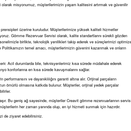
 olarak misyonumuz, müşterilerimizin yaşam kalitesini artırmak ve güvenilir
ensipleri üzerine kuruludur. Müşterilerimize yüksek kaliteli hizmetler
ıyoruz. Gömme Rezervuar Servisi olarak, kalite standartlarını sürekli gözden
sonelimizle birlikte, teknolojik yenilikleri takip ederek ve süreçlerimizi optimiz
te Politikamızın temel amacı, müşterilerimizin güvenini kazanmak ve onların
ıt verir. Acil durumlarda bile, teknisyenlerimiz kısa sürede müdahale ederek
 banyo konforlarına en kısa sürede kavuşmalarını sağlar.
n performansını ve dayanıklılığını garanti altına alır. Orijinal parçaların
un ömürlü olmasına katkıda bulunur. Müşteriler, orijinal yedek parçalar
lirler.
laşır. Bu geniş ağ sayesinde, müşteriler Creavit gömme rezervuarlarının servis
z, müşterilerin her zaman yanında olup, en iyi hizmeti sunmak için hazırdır.
zi de ziyaret edebilirsiniz.