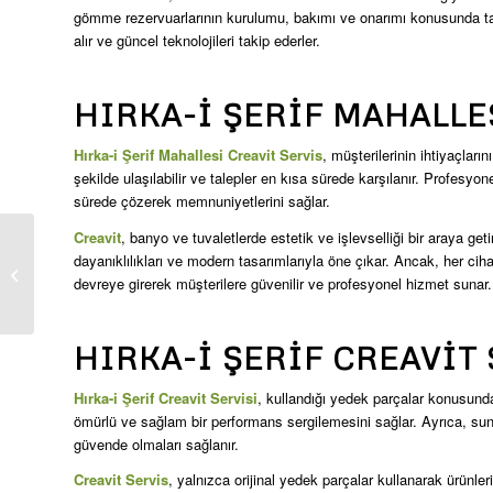
gömme rezervuarlarının kurulumu, bakımı ve onarımı konusunda tam 
alır ve güncel teknolojileri takip ederler.
HIRKA-I ŞERIF MAHALLE
Hırka-i Şerif Mahallesi Creavit Servis
, müşterilerinin ihtiyaçlar
şekilde ulaşılabilir ve talepler en kısa sürede karşılanır. Profesyon
sürede çözerek memnuniyetlerini sağlar.
Creavit
, banyo ve tuvaletlerde estetik ve işlevselliği bir araya ge
dayanıklılıkları ve modern tasarımlarıyla öne çıkar. Ancak, her cih
Cerrahpaşa Creavit
devreye girerek müşterilere güvenilir ve profesyonel hizmet sunar.
Servis
HIRKA-I ŞERIF CREAVIT 
Hırka-i Şerif Creavit Servisi
, kullandığı yedek parçalar konusunda
ömürlü ve sağlam bir performans sergilemesini sağlar. Ayrıca, sun
güvende olmaları sağlanır.
Creavit Servis
, yalnızca orijinal yedek parçalar kullanarak ürünler