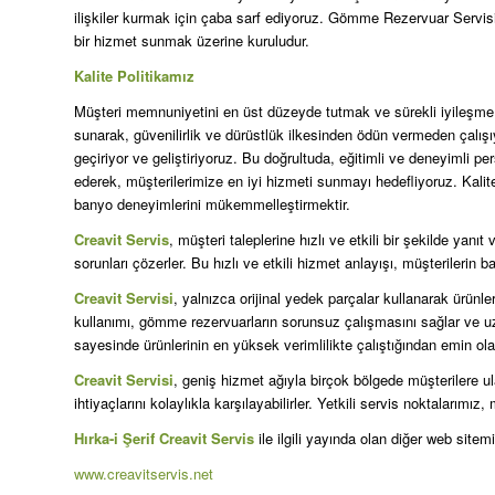
ilişkiler kurmak için çaba sarf ediyoruz. Gömme Rezervuar Servisi
bir hizmet sunmak üzerine kuruludur.
Kalite Politikamız
Müşteri memnuniyetini en üst düzeyde tutmak ve sürekli iyileşme pr
sunarak, güvenilirlik ve dürüstlük ilkesinden ödün vermeden çalış
geçiriyor ve geliştiriyoruz. Bu doğrultuda, eğitimli ve deneyimli per
ederek, müşterilerimize en iyi hizmeti sunmayı hedefliyoruz. Kali
banyo deneyimlerini mükemmelleştirmektir.
Creavit Servis
, müşteri taleplerine hızlı ve etkili bir şekilde yan
sorunları çözerler. Bu hızlı ve etkili hizmet anlayışı, müşterilerin
Creavit Servisi
, yalnızca orijinal yedek parçalar kullanarak ürünleri
kullanımı, gömme rezervuarların sorunsuz çalışmasını sağlar ve uz
sayesinde ürünlerinin en yüksek verimlilikte çalıştığından emin olabi
Creavit Servisi
, geniş hizmet ağıyla birçok bölgede müşterilere u
ihtiyaçlarını kolaylıkla karşılayabilirler. Yetkili servis noktalarımı
Hırka-i Şerif Creavit Servis
ile ilgili yayında olan diğer web sitemi
www.creavitservis.net