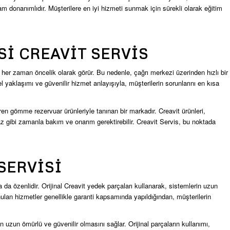
donanımlıdır. Müşterilere en iyi hizmeti sunmak için sürekli olarak eğitim
SI CREAVIT SERVIS
ını her zaman öncelik olarak görür. Bu nedenle, çağrı merkezi üzerinden hızlı bir
el yaklaşımı ve güvenilir hizmet anlayışıyla, müşterilerin sorunlarını en kısa
tiren gömme rezervuar ürünleriyle tanınan bir markadır. Creavit ürünleri,
az gibi zamanla bakım ve onarım gerektirebilir. Creavit Servis, bu noktada
SERVISI
 da özenlidir. Orijinal Creavit yedek parçaları kullanarak, sistemlerin uzun
ulan hizmetler genellikle garanti kapsamında yapıldığından, müşterilerin
in uzun ömürlü ve güvenilir olmasını sağlar. Orijinal parçaların kullanımı,