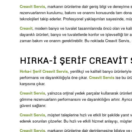
Creavit Servis
, markanın ürünlerine dair geniş bilgi ve deneyime
rezervuarlarının kurulumu, bakımı ve onarımı konusunda tam donanım
teknolojileri takip ederler. Profesyonel yaklaşımları sayesinde, müşt
Creavit
, modern banyo ve tuvalet tasarımlarında öncü olan ve kalit
dayanıklı ürünleri, banyo ve tuvaletlerde konfor ve işlevselliği bi
zaman bakım ve onarım gerektirebilir. Bu noktada Creavit Servis, 
HIRKA-I ŞERIF CREAVIT
Hırka-i Şerif Creavit Servis
, yenilikçi ve kaliteli banyo ürünleri
performans ve dayanıklılığıyla öne çıkar.
Creavit Servis
ise bu ürü
karşısına çıkar.
Creavit Servis
, yalnızca orijinal yedek parçalar kullanarak ürünler
gömme rezervuarların performansını ve dayanıklılığını artırır. Ayr
güveni sağlanır.
Creavit Servis
, müşteri taleplerine hızlı ve etkili bir şekilde yan
ederek sorunları çözerler. Bu hızlı ve etkili hizmet anlayışı, müş
Creavit Servis
, markanın ürünlerine dair derinlemesine bilgiye v