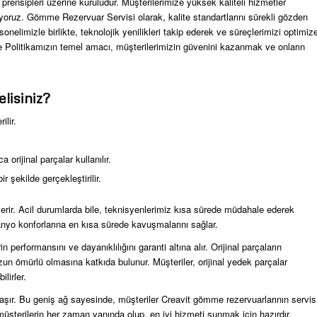
ensipleri üzerine kuruludur. Müşterilerimize yüksek kaliteli hizmetler
ıyoruz. Gömme Rezervuar Servisi olarak, kalite standartlarını sürekli gözden
sonelimizle birlikte, teknolojik yenilikleri takip ederek ve süreçlerimizi optimiz
te Politikamızın temel amacı, müşterilerimizin güvenini kazanmak ve onların
elisiniz?
ilir.
orijinal parçalar kullanılır.
 şekilde gerçekleştirilir.
ıt verir. Acil durumlarda bile, teknisyenlerimiz kısa sürede müdahale ederek
 banyo konforlarına en kısa sürede kavuşmalarını sağlar.
n performansını ve dayanıklılığını garanti altına alır. Orijinal parçaların
un ömürlü olmasına katkıda bulunur. Müşteriler, orijinal yedek parçalar
lirler.
laşır. Bu geniş ağ sayesinde, müşteriler Creavit gömme rezervuarlarının servis
z, müşterilerin her zaman yanında olup, en iyi hizmeti sunmak için hazırdır.