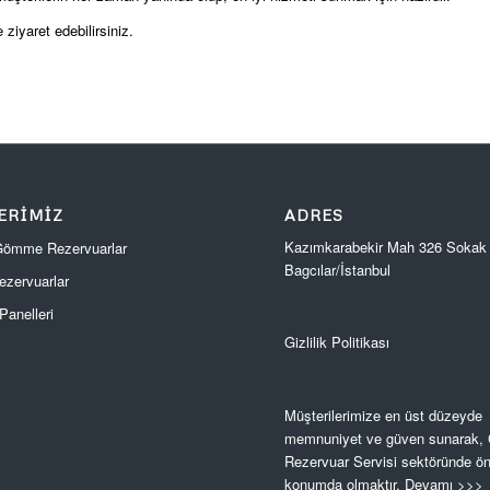
 ziyaret edebilirsiniz.
ERIMIZ
ADRES
Kazımkarabekir Mah 326 Sokak
 Gömme Rezervuarlar
Bagcılar/İstanbul
zervuarlar
anelleri
Gizlilik Politikası
Müşterilerimize en üst düzeyde
memnuniyet ve güven sunarak
Rezervuar Servisi sektöründe ön
konumda olmaktır.
Devamı >>>