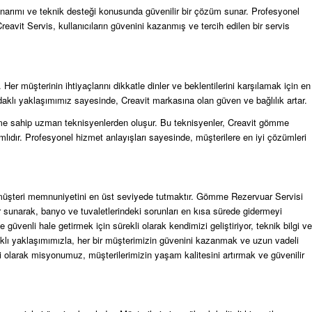
narımı ve teknik desteği konusunda güvenilir bir çözüm sunar. Profesyonel
reavit Servis, kullanıcıların güvenini kazanmış ve tercih edilen bir servis
er müşterinin ihtiyaçlarını dikkatle dinler ve beklentilerini karşılamak için en
aklı yaklaşımımız sayesinde, Creavit markasına olan güven ve bağlılık artar.
yime sahip uzman teknisyenlerden oluşur. Bu teknisyenler, Creavit gömme
lıdır. Profesyonel hizmet anlayışları sayesinde, müşterilere en iyi çözümleri
ve müşteri memnuniyetini en üst seviyede tutmaktır. Gömme Rezervuar Servisi
 sunarak, banyo ve tuvaletlerindeki sorunları en kısa sürede gidermeyi
üvenli hale getirmek için sürekli olarak kendimizi geliştiriyor, teknik bilgi ve
klı yaklaşımımızla, her bir müşterimizin güvenini kazanmak ve uzun vadeli
 olarak misyonumuz, müşterilerimizin yaşam kalitesini artırmak ve güvenilir