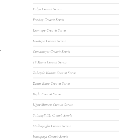
Fulya Creavit Servis
Feriköy Creavit Servis
Esentepe Creavit Servis
Duatepe Creavit Servis
.
Cumhuriyet Creavit Servis
19 Mayıs Creavit Servis
Zübeyde Hanım Creavit Servis
Yunus Emre Creavit Servis
Yayla Creavit Servis
Uğur Mumcu Creavit Servis
Sultançiftliği Creavit Servis
Malkoçoğlu Creavit Servis
İsmetpaşa Creavit Servis