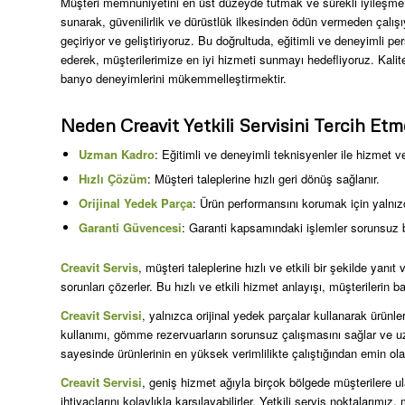
Müşteri memnuniyetini en üst düzeyde tutmak ve sürekli iyileşme pr
sunarak, güvenilirlik ve dürüstlük ilkesinden ödün vermeden çalış
geçiriyor ve geliştiriyoruz. Bu doğrultuda, eğitimli ve deneyimli per
ederek, müşterilerimize en iyi hizmeti sunmayı hedefliyoruz. Kali
banyo deneyimlerini mükemmelleştirmektir.
Neden Creavit Yetkili Servisini Tercih Etm
Uzman Kadro
: Eğitimli ve deneyimli teknisyenler ile hizmet ver
Hızlı Çözüm
: Müşteri taleplerine hızlı geri dönüş sağlanır.
Orijinal Yedek Parça
: Ürün performansını korumak için yalnızca 
Garanti Güvencesi
: Garanti kapsamındaki işlemler sorunsuz bir
Creavit Servis
, müşteri taleplerine hızlı ve etkili bir şekilde yan
sorunları çözerler. Bu hızlı ve etkili hizmet anlayışı, müşterilerin
Creavit Servisi
, yalnızca orijinal yedek parçalar kullanarak ürünleri
kullanımı, gömme rezervuarların sorunsuz çalışmasını sağlar ve uz
sayesinde ürünlerinin en yüksek verimlilikte çalıştığından emin olabi
Creavit Servisi
, geniş hizmet ağıyla birçok bölgede müşterilere u
ihtiyaçlarını kolaylıkla karşılayabilirler. Yetkili servis noktalarımı