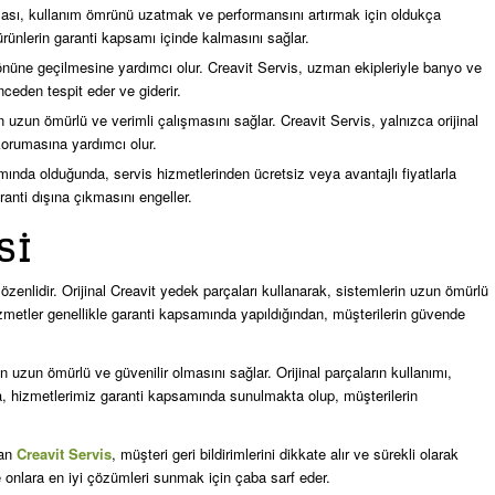
lması, kullanım ömrünü uzatmak ve performansını artırmak için oldukça
 ürünlerin garanti kapsamı içinde kalmasını sağlar.
n önüne geçilmesine yardımcı olur. Creavit Servis, uzman ekipleriyle banyo ve
nceden tespit eder ve giderir.
in uzun ömürlü ve verimli çalışmasını sağlar. Creavit Servis, yalnızca orijinal
korumasına yardımcı olur.
amında olduğunda, servis hizmetlerinden ücretsiz veya avantajlı fiyatlarla
aranti dışına çıkmasını engeller.
SI
zenlidir. Orijinal Creavit yedek parçaları kullanarak, sistemlerin uzun ömürlü
zmetler genellikle garanti kapsamında yapıldığından, müşterilerin güvende
in uzun ömürlü ve güvenilir olmasını sağlar. Orijinal parçaların kullanımı,
ıca, hizmetlerimiz garanti kapsamında sunulmakta olup, müşterilerin
lan
Creavit Servis
, müşteri geri bildirimlerini dikkate alır ve sürekli olarak
ve onlara en iyi çözümleri sunmak için çaba sarf eder.