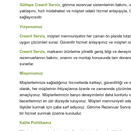
Gültepe Creavit Servis
, gömme rezervuar sistemlerinin bakımı, o
yaklaşımı, hızlı müdahalesi ve müşteri odaklı hizmet anlayışıyla, C
sağlayıcısıdır.
Vizyonumuz
Creavit Servis
, müşteri memnuniyetini her zaman ön planda tutar. H
uygun çözümleri sunar. Güvenilir hizmet anlayışımız ve müşteri od
Creavit Servis
, markanın ürünlerine yönelik geniş bilgi ve dene
rezervuarlarının bakımı, onarımı ve montajı konusunda tam donanım
sunarlar.
Misyonumuz
Müşterilerimize sağladığımız hizmetlerde kaliteyi, güvenilirliği 
olarak, her müşterinin ihtiyaçlarına özenle ve zamanında çözümler
amaçlıyoruz. Müşterilerimizin banyo deneyimlerini daha konforlu ve g
becerilerimizi en üst düzeyde tutuyoruz. Müşteri memnuniyeti oda
ilişkiler kurmak için çaba sarf ediyoruz. Gömme Rezervuar Servisi
bir hizmet sunmak üzerine kuruludur.
Kalite Politikamız