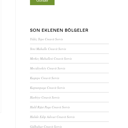
SON EKLENEN BÖLGELER
Yıldız Tepe Creavit Servis
Yeni Mahalle Creavit Servis
Merkez Mahallesi Creavit Servis
Mecidiyeköy Creavit Servis
Kuştepe Creavit Servis
Kaptanpaşa Creavit Servis
Harbiye Creavit Servis
Halil Rıfat Paşa Creavit Servis
Halide Edip Adıvar Creavit Servis
Gülbahar Creavit Servis