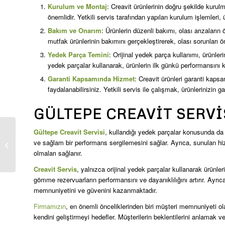
Kurulum ve Montaj
: Creavit ürünlerinin doğru şekilde kuru
önemlidir. Yetkili servis tarafından yapılan kurulum işlemleri,
Bakım ve Onarım
: Ürünlerin düzenli bakımı, olası arızaları
mutfak ürünlerinin bakımını gerçekleştirerek, olası sorunları ö
Yedek Parça Temini
: Orijinal yedek parça kullanımı, ürünler
yedek parçalar kullanarak, ürünlerin ilk günkü performansını 
Garanti Kapsamında Hizmet
: Creavit ürünleri garanti kaps
faydalanabilirsiniz. Yetkili servis ile çalışmak, ürünlerinizin g
GÜLTEPE CREAVIT SERVI
Gültepe Creavit Servisi
, kullandığı yedek parçalar konusunda da ö
Emniyet Evleri Creavit
ve sağlam bir performans sergilemesini sağlar. Ayrıca, sunulan hi
Servis
olmaları sağlanır.
Creavit Servis
, yalnızca orijinal yedek parçalar kullanarak ürünler
gömme rezervuarların performansını ve dayanıklılığını artırır. Ayr
memnuniyetini ve güvenini kazanmaktadır.
Firmamızın
, en önemli önceliklerinden biri müşteri memnuniyeti o
kendini geliştirmeyi hedefler. Müşterilerin beklentilerini anlamak 