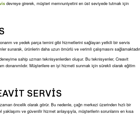
vis
devreye girerek, müşteri memnuniyetini en üst seviyede tutmak için
S
onarım ve yedek parça temini gibi hizmetlerini sağlayan yetkili bir servis
ümler sunarak, ürünlerin daha uzun ömürlü ve verimli çalışmasını sağlamaktadır
e deneyime sahip uzman teknisyenlerden oluşur. Bu teknisyenler, Creavit
donanımlıdır. Müşterilere en iyi hizmeti sunmak için sürekli olarak eğitim
AVIT SERVIS
er zaman öncelik olarak görür. Bu nedenle, çağrı merkezi üzerinden hızlı bir
el yaklaşımı ve güvenilir hizmet anlayışıyla, müşterilerin sorunlarını en kısa