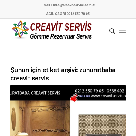
Mail : info@creavitservisi.com.tr
ACİL ÇAĞRI 0212 550 79 05
Şunun için etiket arşivi:
zuhuratbaba
creavit servis