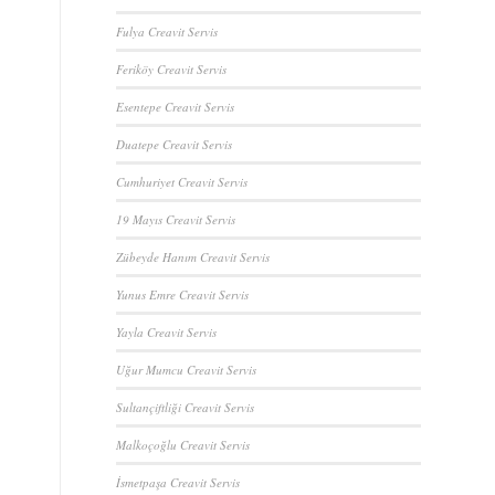
Fulya Creavit Servis
Feriköy Creavit Servis
Esentepe Creavit Servis
Duatepe Creavit Servis
Cumhuriyet Creavit Servis
19 Mayıs Creavit Servis
Zübeyde Hanım Creavit Servis
Yunus Emre Creavit Servis
Yayla Creavit Servis
Uğur Mumcu Creavit Servis
Sultançiftliği Creavit Servis
Malkoçoğlu Creavit Servis
İsmetpaşa Creavit Servis