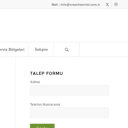
Mail : info@creavitservisi.com.tr
rvis Bölgeleri
İletişim
TALEP FORMU
Adınız
Telefon Numaranız