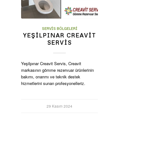
SERVIS BÖLGELERI
YEŞILPINAR CREAVIT
SERVIS
Yeşilpınar Creavit Servis, Creavit
markasının gömme rezervuar ürünlerinin
bakımı, onarımı ve teknik destek
hizmetlerini sunan profesyonelleriz.
29 Kasım 2024