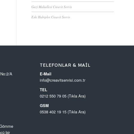
Gazi Mahallesi Creavit Servis
Eski Habipler Creavit Servis
TELEFONLAR & MAIL
 No:2/A
E-Mail
info@creavitservisi.com.tr
TEL
0212 550 79 05 (Tıkla Ara)
GSM
0538 402 19 15 (Tıkla Ara)
, Gömme
cü bir