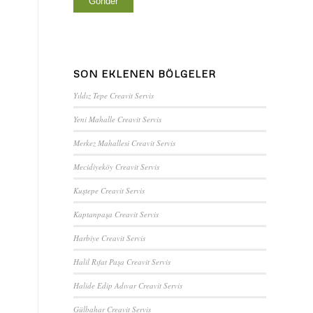
SON EKLENEN BÖLGELER
Yıldız Tepe Creavit Servis
Yeni Mahalle Creavit Servis
Merkez Mahallesi Creavit Servis
Mecidiyeköy Creavit Servis
Kuştepe Creavit Servis
Kaptanpaşa Creavit Servis
Harbiye Creavit Servis
Halil Rıfat Paşa Creavit Servis
Halide Edip Adıvar Creavit Servis
Gülbahar Creavit Servis