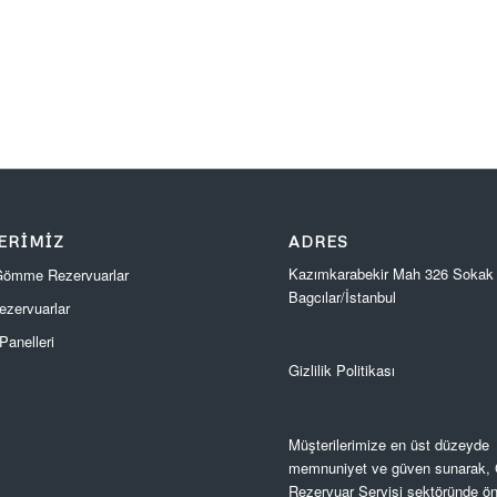
ERIMIZ
ADRES
Kazımkarabekir Mah 326 Sokak
 Gömme Rezervuarlar
Bagcılar/İstanbul
zervuarlar
anelleri
Gizlilik Politikası
Müşterilerimize en üst düzeyde
memnuniyet ve güven sunarak
Rezervuar Servisi sektöründe ön