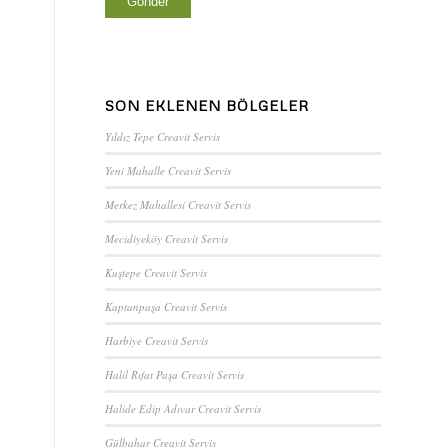
SON EKLENEN BÖLGELER
Yıldız Tepe Creavit Servis
Yeni Mahalle Creavit Servis
Merkez Mahallesi Creavit Servis
Mecidiyeköy Creavit Servis
Kuştepe Creavit Servis
Kaptanpaşa Creavit Servis
Harbiye Creavit Servis
Halil Rıfat Paşa Creavit Servis
Halide Edip Adıvar Creavit Servis
Gülbahar Creavit Servis