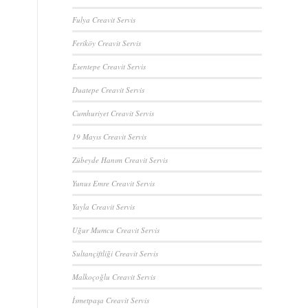
Fulya Creavit Servis
Feriköy Creavit Servis
Esentepe Creavit Servis
Duatepe Creavit Servis
Cumhuriyet Creavit Servis
19 Mayıs Creavit Servis
Zübeyde Hanım Creavit Servis
Yunus Emre Creavit Servis
Yayla Creavit Servis
Uğur Mumcu Creavit Servis
Sultançiftliği Creavit Servis
Malkoçoğlu Creavit Servis
İsmetpaşa Creavit Servis