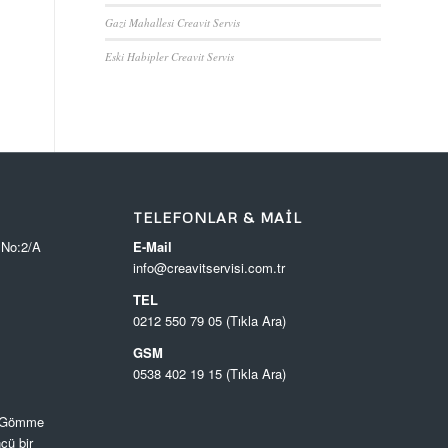
Gazi Mahallesi Creavit Servis
Eski Habipler Creavit Servis
TELEFONLAR & MAIL
 No:2/A
E-Mail
info@creavitservisi.com.tr
TEL
0212 550 79 05 (Tıkla Ara)
GSM
0538 402 19 15 (Tıkla Ara)
, Gömme
cü bir