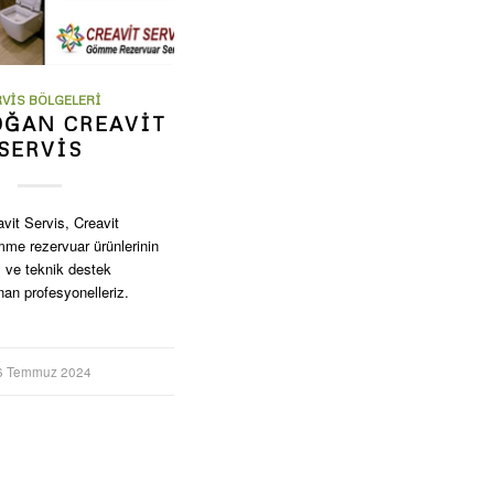
RVIS BÖLGELERI
OĞAN CREAVIT
SERVIS
vit Servis, Creavit
me rezervuar ürünlerinin
ı ve teknik destek
nan profesyonelleriz.
6 Temmuz 2024