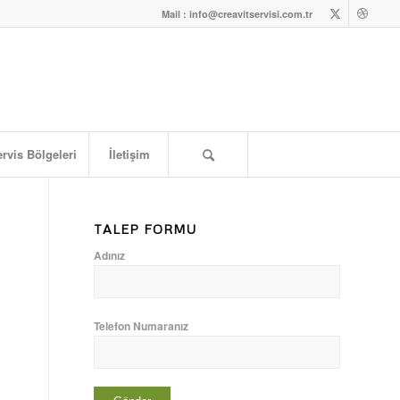
Mail : info@creavitservisi.com.tr
rvis Bölgeleri
İletişim
TALEP FORMU
Adınız
Telefon Numaranız