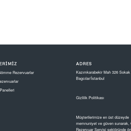
ERIMIZ
ADRES
Kazımkarabekir Mah 326 Sokak
 Gömme Rezervuarlar
Bagcılar/İstanbul
zervuarlar
anelleri
Gizlilik Politikası
Müşterilerimize en üst düzeyde
memnuniyet ve güven sunarak
Rezervuar Servisi sektöründe ön