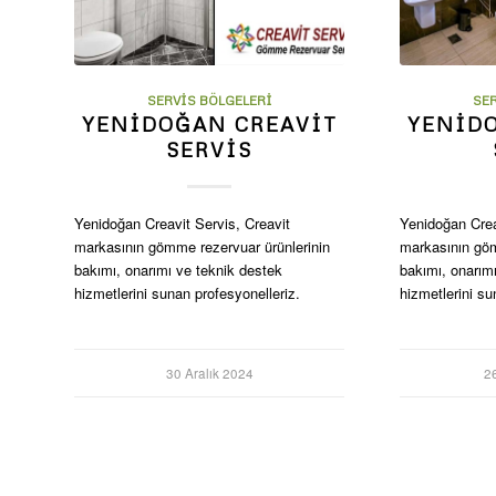
SERVIS BÖLGELERI
SE
YENIDOĞAN CREAVIT
YENID
SERVIS
Yenidoğan Creavit Servis, Creavit
Yenidoğan Crea
markasının gömme rezervuar ürünlerinin
markasının göm
bakımı, onarımı ve teknik destek
bakımı, onarım
hizmetlerini sunan profesyonelleriz.
hizmetlerini su
30 Aralık 2024
2