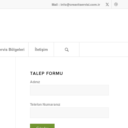
Mail : info@creavitservisi.com.tr
rvis Bölgeleri
İletişim
TALEP FORMU
Adınız
Telefon Numaranız