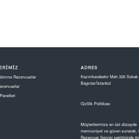
ERIMIZ
ADRES
Kazımkarabekir Mah 326 Sokak
 Gömme Rezervuarlar
Bagcılar/İstanbul
zervuarlar
anelleri
Gizlilik Politikası
Müşterilerimize en üst düzeyde
memnuniyet ve güven sunarak
Rezervuar Servisi sektöründe ön