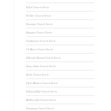
Fulya Creavit Servis
Feriköy Creavit Servis
Esentepe Creavit Servis
Duatepe Creavit Servis
Cumhuriyet Creavit Servis
19 Mayıs Creavit Servis
Zübeyde Hanım Creavit Servis
Yunus Emre Creavit Servis
Yayla Creavit Servis
Uğur Mumcu Creavit Servis
Sultançiftliği Creavit Servis
Malkoçoğlu Creavit Servis
İsmetpaşa Creavit Servis