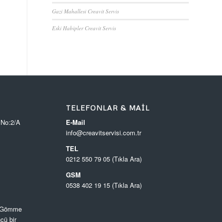
Gazi Mahallesi Creavit Servis
Eski Habipler Creavit Servis
TELEFONLAR & MAIL
 No:2/A
E-Mail
info@creavitservisi.com.tr
TEL
0212 550 79 05 (Tıkla Ara)
GSM
0538 402 19 15 (Tıkla Ara)
, Gömme
cü bir