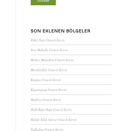
SON EKLENEN BÖLGELER
Yıldız Tepe Creavit Servis
Yeni Mahalle Creavit Servis
Merkez Mahallesi Creavit Servis
Mecidiyeköy Creavit Servis
Kuştepe Creavit Servis
Kaptanpaşa Creavit Servis
Harbiye Creavit Servis
Halil Rıfat Paşa Creavit Servis
Halide Edip Adıvar Creavit Servis
Gülbahar Creavit Servis