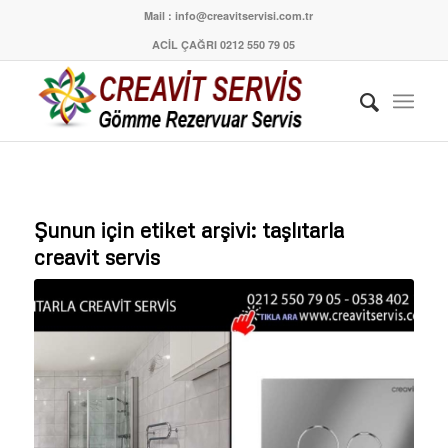
Mail : info@creavitservisi.com.tr
ACİL ÇAĞRI 0212 550 79 05
Şunun için etiket arşivi:
taşlıtarla
creavit servis