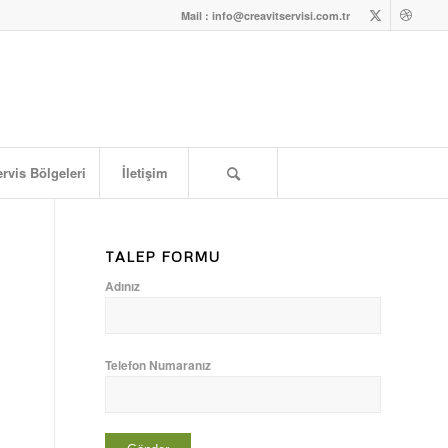
Mail : info@creavitservisi.com.tr
rvis Bölgeleri
İletişim
TALEP FORMU
Adınız
Telefon Numaranız