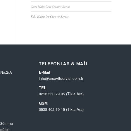
Gazi Mahallesi Creavit Servis
Eski Habipler Creavit Servis
TELEFONLAR & MAIL
 No:2/A
E-Mail
info@creavitservisi.com.tr
TEL
0212 550 79 05 (Tıkla Ara)
GSM
0538 402 19 15 (Tıkla Ara)
, Gömme
cü bir