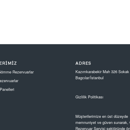
ERIMIZ
ADRES
Kazımkarabekir Mah 326 Sokak
 Gömme Rezervuarlar
Bagcılar/İstanbul
zervuarlar
anelleri
Gizlilik Politikası
Müşterilerimize en üst düzeyde
memnuniyet ve güven sunarak
Rezervuar Servisi sektöründe ön