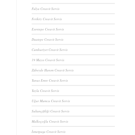
Fulya Creavit Servis
Feriköy Creavit Servis
Esentepe Creavit Servis
Duatepe Creavit Servis
Cumhuriyet Creavit Servis
19 Mayıs Creavit Servis
Zübeyde Hanım Creavit Servis
Yunus Emre Creavit Servis
Yayla Creavit Servis
Uğur Mumcu Creavit Servis
Sultançiftliği Creavit Servis
Malkoçoğlu Creavit Servis
İsmetpaşa Creavit Servis