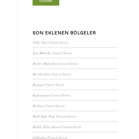
SON EKLENEN BÖLGELER
Yıldız Tepe Creavit Servis
Yeni Mahalle Creavit Servis
Merkez Mahallesi Creavit Servis
Mecidiyeköy Creavit Servis
Kuştepe Creavit Servis
Kaptanpaşa Creavit Servis
Harbiye Creavit Servis
Halil Rıfat Paşa Creavit Servis
Halide Edip Adıvar Creavit Servis
Gülbahar Creavit Servis