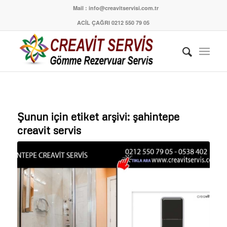
Mail : info@creavitservisi.com.tr
ACİL ÇAĞRI 0212 550 79 05
Şunun için etiket arşivi:
şahintepe
creavit servis