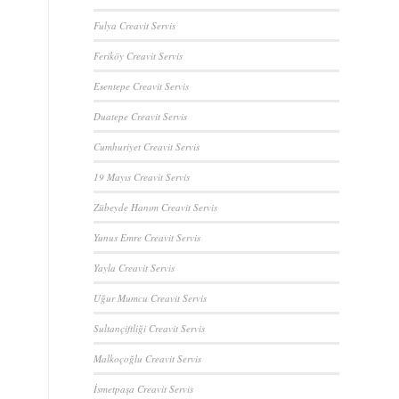
Fulya Creavit Servis
Feriköy Creavit Servis
Esentepe Creavit Servis
Duatepe Creavit Servis
Cumhuriyet Creavit Servis
19 Mayıs Creavit Servis
Zübeyde Hanım Creavit Servis
Yunus Emre Creavit Servis
Yayla Creavit Servis
Uğur Mumcu Creavit Servis
Sultançiftliği Creavit Servis
Malkoçoğlu Creavit Servis
İsmetpaşa Creavit Servis