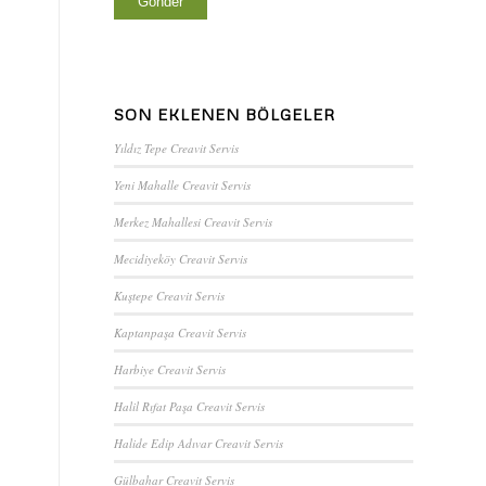
SON EKLENEN BÖLGELER
Yıldız Tepe Creavit Servis
Yeni Mahalle Creavit Servis
Merkez Mahallesi Creavit Servis
Mecidiyeköy Creavit Servis
Kuştepe Creavit Servis
Kaptanpaşa Creavit Servis
Harbiye Creavit Servis
Halil Rıfat Paşa Creavit Servis
Halide Edip Adıvar Creavit Servis
Gülbahar Creavit Servis