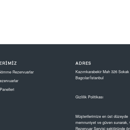
ERIMIZ
ADRES
Kazımkarabekir Mah 326 Sokak
 Gömme Rezervuarlar
Bagcılar/İstanbul
zervuarlar
anelleri
Gizlilik Politikası
Müşterilerimize en üst düzeyde
memnuniyet ve güven sunarak
Rezervuar Servisi sektöründe ön