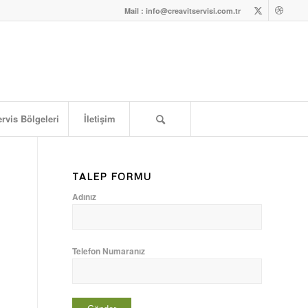
Mail : info@creavitservisi.com.tr
rvis Bölgeleri
İletişim
TALEP FORMU
Adınız
Telefon Numaranız