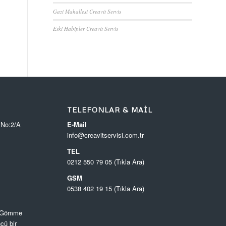
Gazi Mahallesi Creavit Servis
Eski Habipler Creavit Servis
TELEFONLAR & MAIL
 No:2/A
E-Mail
info@creavitservisi.com.tr
TEL
0212 550 79 05 (Tıkla Ara)
GSM
0538 402 19 15 (Tıkla Ara)
, Gömme
cü bir