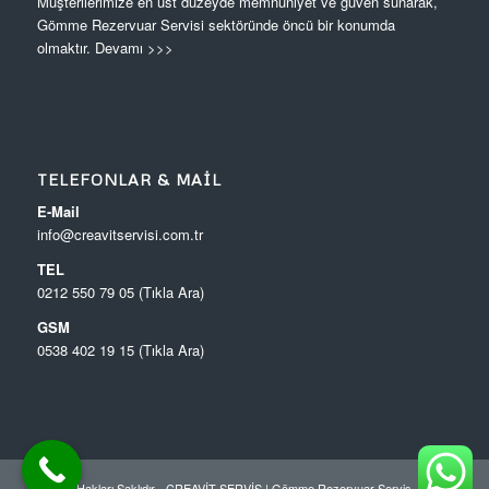
Müşterilerimize en üst düzeyde memnuniyet ve güven sunarak,
Gömme Rezervuar Servisi sektöründe öncü bir konumda
olmaktır.
Devamı >>>
TELEFONLAR & MAIL
E-Mail
info@creavitservisi.com.tr
TEL
0212 550 79 05 (Tıkla Ara)
GSM
0538 402 19 15 (Tıkla Ara)
© Tüm Hakları Saklıdır - CREAVİT SERVİS |
Gömme Rezervuar Servis