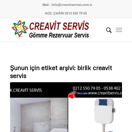
Mail : info@creavitservisi.com.tr
ACİL ÇAĞRI 0212 550 79 05
Şunun için etiket arşivi:
birlik creavit
servis