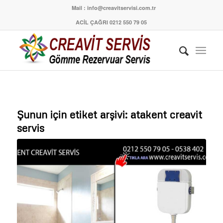
Mail : info@creavitservisi.com.tr
ACİL ÇAĞRI 0212 550 79 05
Şunun için etiket arşivi:
atakent creavit
servis