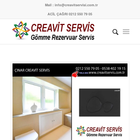
Mail : info@creavitservisi.com.tr
ACİL ÇAĞRI 0212 550 79 05