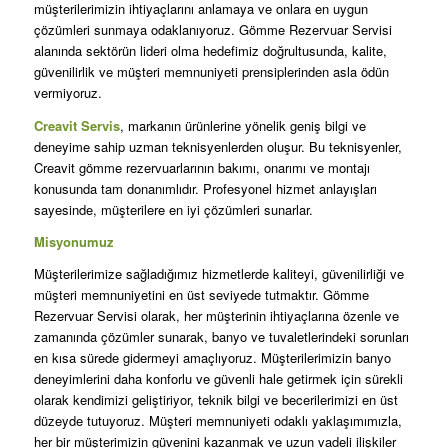
müşterilerimizin ihtiyaçlarını anlamaya ve onlara en uygun
çözümleri sunmaya odaklanıyoruz. Gömme Rezervuar Servisi
alanında sektörün lideri olma hedefimiz doğrultusunda, kalite,
güvenilirlik ve müşteri memnuniyeti prensiplerinden asla ödün
vermiyoruz.
Creavit Servis
, markanın ürünlerine yönelik geniş bilgi ve
deneyime sahip uzman teknisyenlerden oluşur. Bu teknisyenler,
Creavit gömme rezervuarlarının bakımı, onarımı ve montajı
konusunda tam donanımlıdır. Profesyonel hizmet anlayışları
sayesinde, müşterilere en iyi çözümleri sunarlar.
Misyonumuz
Müşterilerimize sağladığımız hizmetlerde kaliteyi, güvenilirliği ve
müşteri memnuniyetini en üst seviyede tutmaktır. Gömme
Rezervuar Servisi olarak, her müşterinin ihtiyaçlarına özenle ve
zamanında çözümler sunarak, banyo ve tuvaletlerindeki sorunları
en kısa sürede gidermeyi amaçlıyoruz. Müşterilerimizin banyo
deneyimlerini daha konforlu ve güvenli hale getirmek için sürekli
olarak kendimizi geliştiriyor, teknik bilgi ve becerilerimizi en üst
düzeyde tutuyoruz. Müşteri memnuniyeti odaklı yaklaşımımızla,
her bir müşterimizin güvenini kazanmak ve uzun vadeli ilişkiler