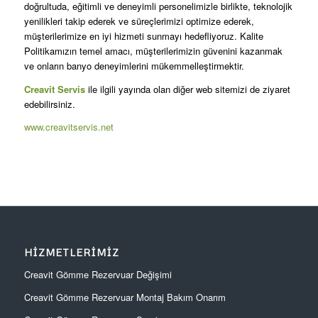
doğrultuda, eğitimli ve deneyimli personelimizle birlikte, teknolojik
yenilikleri takip ederek ve süreçlerimizi optimize ederek,
müşterilerimize en iyi hizmeti sunmayı hedefliyoruz. Kalite
Politikamızın temel amacı, müşterilerimizin güvenini kazanmak
ve onların banyo deneyimlerini mükemmelleştirmektir.
Creavit Servis
ile ilgili yayında olan diğer web sitemizi de ziyaret
edebilirsiniz.
www.creavitservis.net
HIZMETLERIMIZ
Creavit Gömme Rezervuar Değişimi
Creavit Gömme Rezervuar Montaj Bakım Onarım