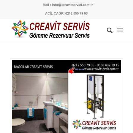
Mail : info@creavitservisi.com.tr
ACİL ÇAĞRI 0212 550 79 05