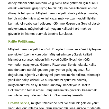
deneyimlerini daha konforlu ve güvenli hale getirmek için sürekli
olarak kendimizi geliştiriyor, teknik bilgi ve becerilerimizi en üst
düzeyde tutuyoruz. Müşteri memnuniyeti odaklı yaklaşımımızla,
her bir müşterimizin güvenini kazanmak ve uzun vadeli ilişkiler
kurmak için çaba sarf ediyoruz. Gömme Rezervuar Servisi olarak
misyonumuz, müşterilerimizin yaşam kalitesini artırmak ve
güvenilir bir hizmet sunmak üzerine kuruludur.
Kalite Politikamız
Müşteri memnuniyetini en üst düzeyde tutmak ve sürekli iyileşme
prensipleri üzerine kuruludur. Müşterilerimize yüksek kaliteli
hizmetler sunarak, güvenilirlik ve dürüstlük ilkesinden ödün
vermeden çalışıyoruz. Gömme Rezervuar Servisi olarak, kalite
standartlarını sürekli gözden geçiriyor ve geliştiriyoruz. Bu
doğrultuda, eğitimli ve deneyimli personelimizle birlikte, teknolojik
yenilikleri takip ederek ve süreçlerimizi optimize ederek,
müşterilerimize en iyi hizmeti sunmayı hedefliyoruz. Kalite
Politikamızın temel amacı, müşterilerimizin güvenini kazanmak
ve onların banyo deneyimlerini mükemmelleştirmektir.
Creavit Servis
, müşteri taleplerine hızlı ve etkili bir şekilde yanıt
verir. Acil durumlarda bile, teknisyenlerimiz kısa sürede müdahale